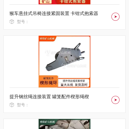
猴车悬挂式吊椅连接紧固装置 卡钳式抱索器
型号：
提升钢丝绳连接装置 罐笼配件楔形绳楔
型号：