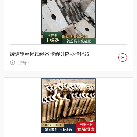
罐道钢丝绳锁绳器 卡绳升降器卡绳器
型号：