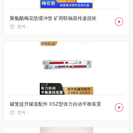
聚氨酯梅花垫缓冲垫 矿用联轴器传递扭矩
型号：
罐笼提升罐道配件 XSZ型张力自动平衡装置
型号：