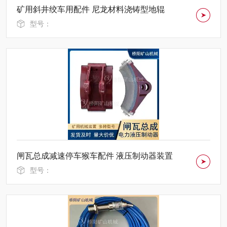
矿用斜井绞车用配件 尼龙材料浇铸型地辊
型号：
闸瓦总成减速停车猴车配件 液压制动器装置
型号：