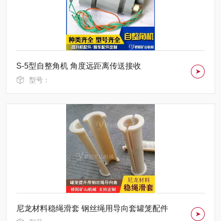
S-5型自整角机 角度远距离传送接收
型号：
尼龙材料稳绳滑套 钢丝绳用导向套罐笼配件