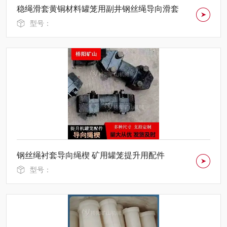
稳绳滑套黄铜材料罐笼用副井钢丝绳导向滑套
型号：
钢丝绳衬套导向绳楔 矿用罐笼提升用配件
型号：