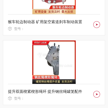
猴车轮边制动器 矿用架空索道刹车制动装置
型号：
提升双面楔紧楔形绳环 提升钢丝绳罐笼配件
型号：