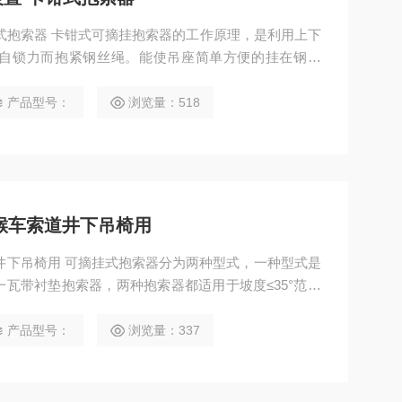
式抱索器 卡钳式可摘挂抱索器的工作原理，是利用上下
自锁力而抱紧钢丝绳。能使吊座简单方便的挂在钢丝
送货物。卡钳式抱索器架空乘人装置矿用猴车配件
产品型号：
浏览量：518
猴车索道井下吊椅用
井下吊椅用 可摘挂式抱索器分为两种型式，一种型式是
瓦带衬垫抱索器，两种抱索器都适用于坡度≤35°范围
两用巷道，可实现任意摘挂。
产品型号：
浏览量：337