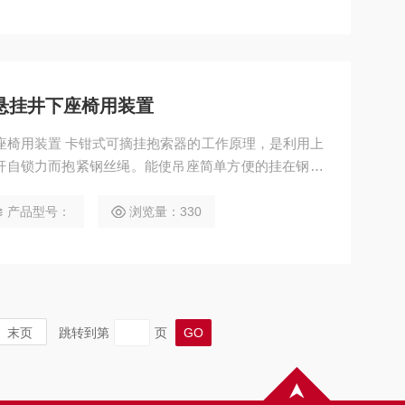
式悬挂井下座椅用装置
下座椅用装置 卡钳式可摘挂抱索器的工作原理，是利用上
杆自锁力而抱紧钢丝绳。能使吊座简单方便的挂在钢丝
送货物。卡钳式抱索器架空乘人装置矿用猴车配件
产品型号：
浏览量：330
末页
跳转到第
页