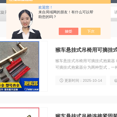
欢迎您！
螺旋开关
猴车配件橡胶轮衬 托压轮矿用斜井巷道用
来自局域网的朋友！有什么可以帮
矿用本安型行
助您的吗？
猴车悬挂式吊椅用可摘挂式
猴车悬挂式吊椅用可摘挂式抱索器 矿用配件 井下猴车可摘挂抱索器 矿用载人吊椅连接件
可摘挂式抱索器分为两种型式，一
抱索器，两种抱索器都适用于坡度≤
可实现任意摘挂。
更新时间：2025-10-14
猴车悬挂式吊椅连接紧固装