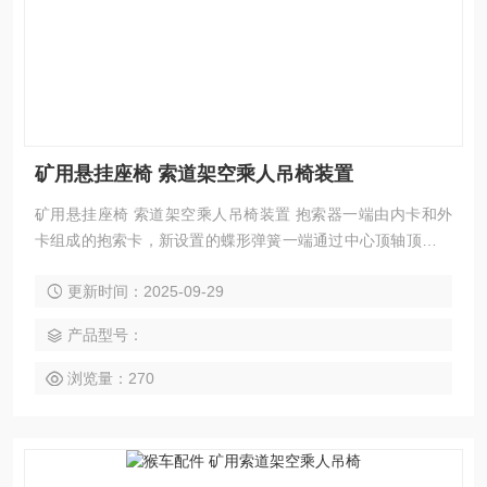
矿用悬挂座椅 索道架空乘人吊椅装置
矿用悬挂座椅 索道架空乘人吊椅装置 抱索器一端由内卡和外
卡组成的抱索卡，新设置的蝶形弹簧一端通过中心顶轴顶住抱
索卡的内卡，另一端通弹簧罩、顶轴管“拉“住抱索卡的外卡，
更新时间：2025-09-29
致使抱索卡的钳口较长期不会有间隙或松动现象，既保障了索
道人员的运输，又减少了经常检修抱索卡的麻烦。
产品型号：
浏览量：270