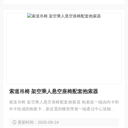
索道吊椅 架空乘人悬空座椅配套抱索器
索道吊椅 架空乘人悬空座椅配套抱索器 抱索器一端由内卡和
外卡组成的抱索卡，新设置的蝶形弹簧一端通过中心顶轴顶住
抱索卡的内卡，另一端通弹簧罩、顶轴管“拉“住抱索卡的外
更新时间：2025-09-24
卡，致使抱索卡的钳口较长期不会有间隙或松动现象，既保障