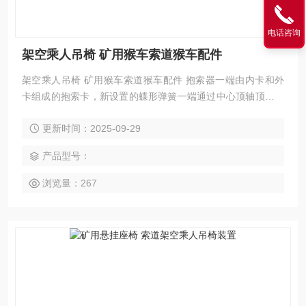
电话咨询
架空乘人吊椅 矿用猴车索道猴车配件
架空乘人吊椅 矿用猴车索道猴车配件 抱索器一端由内卡和外
卡组成的抱索卡，新设置的蝶形弹簧一端通过中心顶轴顶住抱
索卡的内卡，另一端通弹簧罩、顶轴管“拉“住抱索卡的外卡，
更新时间：2025-09-29
致使抱索卡的钳口较长期不会有间隙或松动现象，既保障了索
道人员的运输，又减少了经常检修抱索卡的麻烦。
产品型号：
浏览量：267