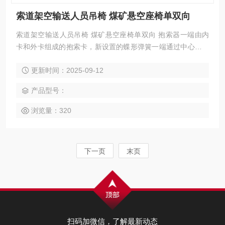
索道架空输送人员吊椅 煤矿悬空座椅单双向
索道架空输送人员吊椅 煤矿悬空座椅单双向 抱索器一端由内
卡和外卡组成的抱索卡，新设置的蝶形弹簧一端通过中心顶轴
顶住抱索卡的内卡，另一端通弹簧罩、顶轴管“拉“住抱索卡的
更新时间：2025-09-12
外卡，致使抱索卡的钳口较长期不会有间隙或松动现象，既保
障了索道人员的运输，又减少了经常检修抱索卡的麻烦。
产品型号：
浏览量：320
下一页
末页
扫码加微信，了解最新动态