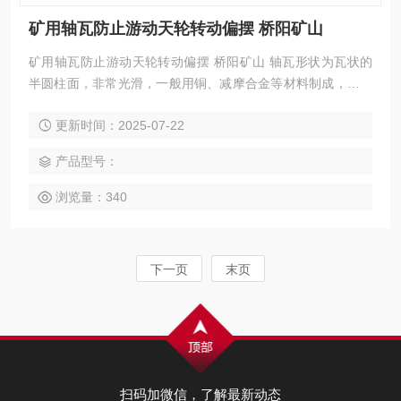
矿用轴瓦防止游动天轮转动偏摆 桥阳矿山
矿用轴瓦防止游动天轮转动偏摆 桥阳矿山 轴瓦形状为瓦状的
半圆柱面，非常光滑，一般用铜、减摩合金等材料制成，在特
殊情况下，可以用工程塑料或橡胶制成。固定天轮用铜轴瓦轴
更新时间：2025-07-22
套 多绳摩擦提升机轴套
产品型号：
浏览量：340
下一页
末页
扫码加微信，了解最新动态