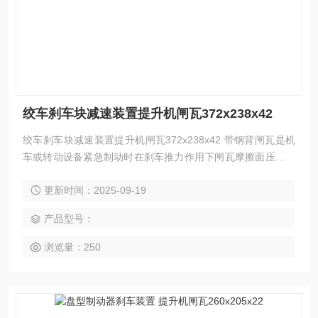
绞车刹车块减速装置提升机闸瓦372x238x42
绞车刹车块减速装置提升机闸瓦372x238x42 带钢背闸瓦是机
车或转动设备紧急制动时在刹车推力作用下闸瓦摩擦面压紧靠
在车轮踏面上产生制动力矩的部件。
更新时间：2025-09-19
产品型号：
浏览量：250