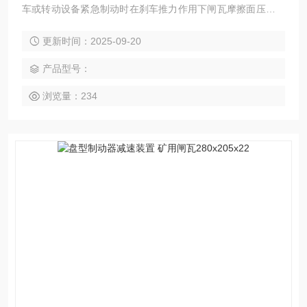
车或转动设备紧急制动时在刹车推力作用下闸瓦摩擦面压紧靠
在车轮踏面上产生制动力矩的重要部件。随着生产力的不断发
更新时间：2025-09-20
展，工业设备对制动要求，制动力矩，这不得不使闸瓦面积更
大，且采用钢背补强，以避免闸瓦材料本身强度的不足。带钢
产品型号：
背闸瓦绞车 盘型制动器
浏览量：234