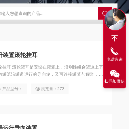
程开关KHXC24 井下机电设备
便携式移动液压系统总成 提升机
升装置滚轮挂耳
电话咨询
轮挂耳 滚轮罐耳是安设在罐笼上，沿刚性组合罐道上下
为罐笼沿罐道运行的导向轮，又可连接罐笼与罐道，并
是罐笼平稳运行的装置，又是影响井筒装备工作。聚氨
扫码加微信
产品型号：
浏览量：272
绳运行导向装置