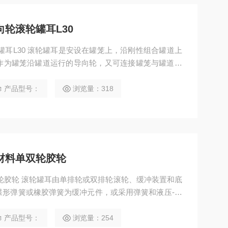
轮滚轮罐耳L30
作为罐笼沿罐道运行的导向轮，又可连接罐笼与罐道，
既是罐笼平稳运行的装置，又是影响井筒装备工作。聚
产品型号：
浏览量：318
材料单双轮胶轮
轮胶轮 滚轮罐耳由单排轮或双排轮滚轮、缓冲装置和底
碟形弹簧或橡胶弹簧为缓冲元件，或采用弹簧和液压-气
产品型号：
浏览量：254