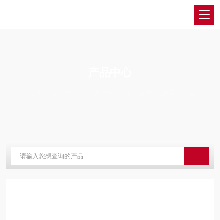
PRODUCTS CENTER
产品中心
当前位置：
首页
产品中心
滚轮罐耳
罐耳
钢丝绳聚氨酯缓冲滚轮罐耳L25 煤矿用配件