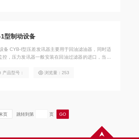
-1型制动设备
动设备 CYB-I型压差发讯器主要用于回油滤油器，同时适
监控，压力发讯器一般安装在回油过滤器的进口，当液
油循环中不断被滤芯所截，使回油过滤器的进口压力逐
值时，发讯器进行动作，指针进入红块区，以提示应清
产品型号：
浏览量：253
末页
跳转到第
页