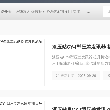
螺旋开关
猴车配件橡胶轮衬 托压轮矿用斜井巷道用
矿用本安型行
液压站CY-I型压差发讯器
液压站CY-I型压差发讯器 提升机液站配件 CY-I型压差发讯器主要用于回油滤油器，同时适
用于吸油润滑系统正常供油的压力
压系统工作时油液中的污染物在回
渐增大。当压力增大至发讯器调定
更新时间：2025-09-29
洗或更换滤芯。
液压站用CY-I型压差发讯