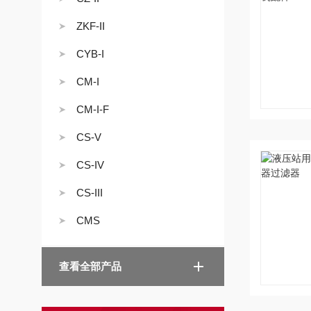
ZKF-II
CYB-I
CM-I
CM-I-F
CS-V
CS-IV
CS-III
CMS
查看全部产品