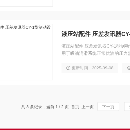
更换滤芯。
液压站配件 压差发讯器CY
液压站配件 压差发讯器CY-1型制
用于吸油润滑系统正常供油的压力
压系统工作时油液中的污染物在回
渐增大。当压力增大至发讯器调定
更新时间：2025-09-08
洗或更换滤芯。
共 8 条记录，当前 1 / 2 页 首页 上一页
下一页