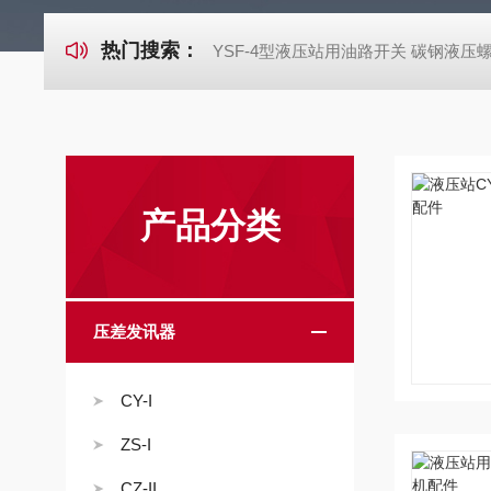
热门搜索：
YSF-4型液压站用油路开关 碳钢液压
产品分类
压差发讯器
CY-I
ZS-I
CZ-II