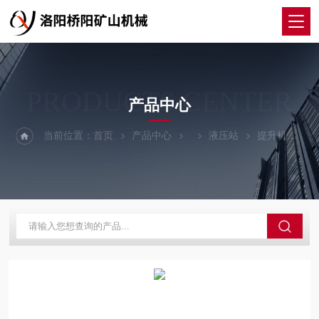
PRODUCTS CENTER
产品中心
当前位置：
首页
产品中心
液压站
提升机用制动系统装置 整体外挂式液压站