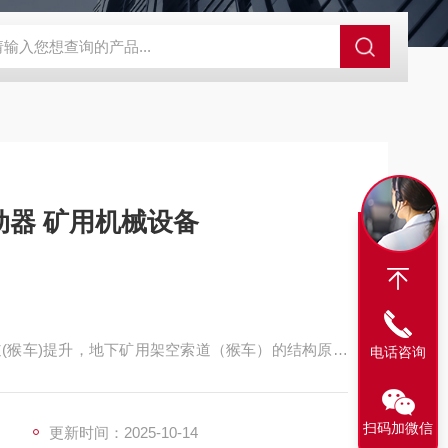
程开关KHXC24 井下机电设备
便携式移动液压系统总成 提升机
器 矿用机械设备
(猴车)提升，地下矿用架空索道（猴车）的结构原理
电话咨询
迂回轮上并经张紧装置拉紧后，由驱动装置输出动力
的原理。
扫码加微信
更新时间：2025-10-14