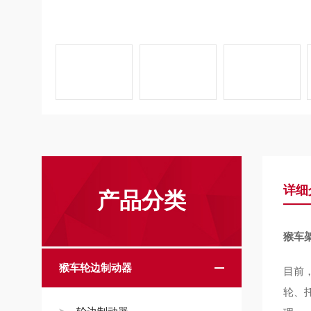
详细
产品分类
猴车
猴车轮边制动器
目前
轮、