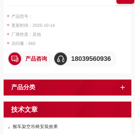
矿用架空索道（猴车）的结构原理为将钢丝绳安装在驱动轮、托
绳轮、压绳轮、迂回轮上并经张紧装置拉紧后，由驱动装置输出
产品型号：
动力带动驱动轮和钢丝绳运行，从而实现输送矿工的原理。
更新时间：2025-10-14
厂商性质：其他
访问量：565
18039560936
产品咨询
产品分类
技术文章
猴车架空吊椅安装效果