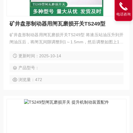
电话咨询
矿井盘形制动器用闸瓦磨损开关TS249型
矿井盘形制动器用闸瓦磨损开关TS249型 将液压站油压升到开
闸油压后，将闸瓦间隙调整到1～1.5mm，然后调整如图上1调
整螺钉，让行程开关的触头推杆顶到挡板上并直至听到开关发
更新时间：2025-10-14
出嘀哒声响即停，此时的常闭触点发生断开状态，此时的开关
状态进行固定，利用常闭触点对闸瓦间隙量进行控制。
产品型号：
浏览量：472