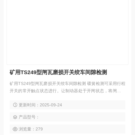
矿用TS249型闸瓦磨损开关绞车间隙检测
矿用TS249型闸瓦磨损开关绞车间隙检测 碟簧检测可采用行程
开关的常开触点状态进行。让制动器处于开闸状态，将闸瓦磨
损开关的触头推杆顶到挡板上直到听到嘀哒声，然后再将磨损
更新时间：2025-09-24
开关向后退出2mm再固定，如果碟簧出现而使开闸后的间隙量
出现与往常多出2mm以上后即认为故障，此时开关的常开触点
产品型号：
出现闭合，送出信号进行报jing。
浏览量：279