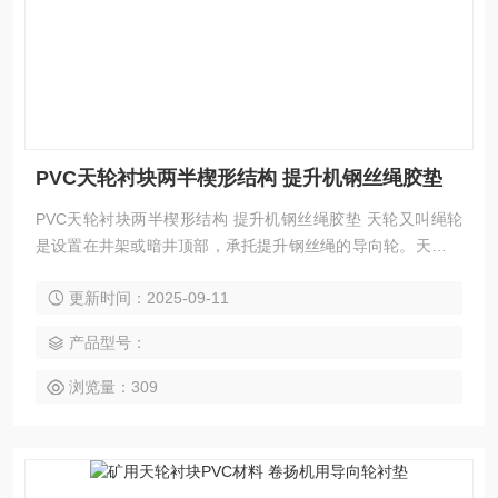
PVC天轮衬块两半楔形结构 提升机钢丝绳胶垫
PVC天轮衬块两半楔形结构 提升机钢丝绳胶垫 天轮又叫绳轮
是设置在井架或暗井顶部，承托提升钢丝绳的导向轮。天轮衬
块又称：钢丝绳用导向轮衬块。在天轮上安装衬垫，可避免天
更新时间：2025-09-11
轮的磨损，并减少钢丝绳的磨损、延长了钢丝绳的使用周期，
从而降低更换天轮和钢丝绳的工作量。
产品型号：
浏览量：309