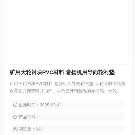
矿用天轮衬块PVC材料 卷扬机用导向轮衬垫
矿用天轮衬块PVC材料 卷扬机用导向轮衬垫 天轮又叫绳轮是
设置在井架或暗井顶部，承托提升钢丝绳的导向轮。天轮衬块
又称：钢丝绳用导向轮衬块。
更新时间：2025-09-11
产品型号：
浏览量：314