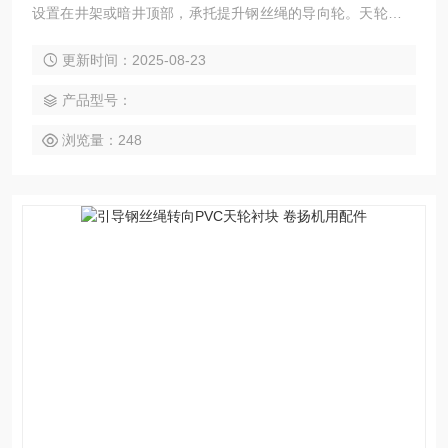
设置在井架或暗井顶部，承托提升钢丝绳的导向轮。天轮衬块
又称：钢丝绳用导向轮衬块。在天轮上安装衬垫，可避免天轮
更新时间：2025-08-23
的磨损，并减少钢丝绳的磨损、延长了钢丝绳的使用周期，从
而降低更换天轮和钢丝绳的工作量。凿井卷扬机天轮衬块材料
产品型号：
导向轮衬垫
浏览量：248