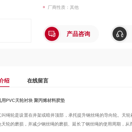
厂商性质：其他
产品咨询
介绍
在线留言
机用PVC天轮衬块 聚丙烯材料胶垫
又叫绳轮是设置在井架或暗井顶部，承托提升钢丝绳的导向轮。
天轮
免天轮的磨损，并减少钢丝绳的磨损、延长
了
钢丝绳的使用
周期
，从