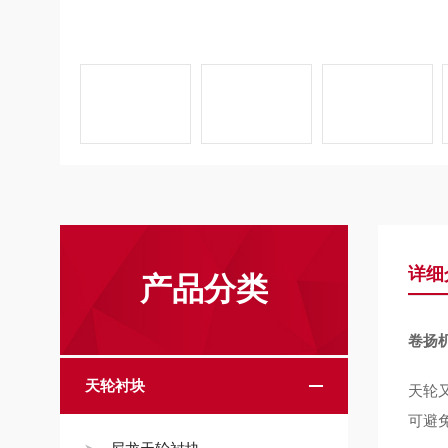
详细
产品分类
卷扬
天轮衬块
天轮
可避