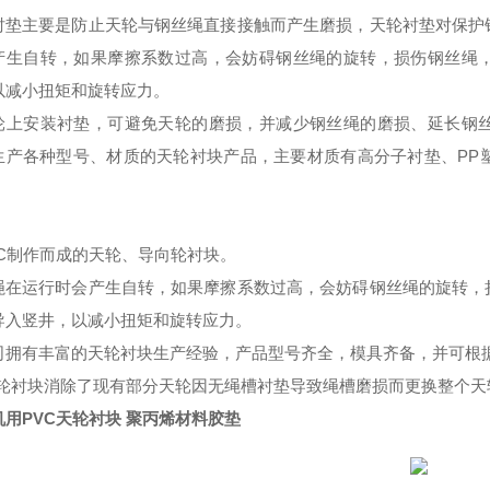
衬垫主要是防止天轮与钢丝绳直接接触而产生磨损
，
天轮衬垫对保护
产生自转
，
如果摩擦系数过高
，
会妨碍钢丝绳的旋转
，
损伤钢丝绳
以减小扭矩和旋转应力。
轮上安装衬垫，可避免天轮的磨损，并减少钢丝绳的磨损、延长钢
生产各种型号、材质的天
轮衬块产品，主要材质有高分子衬垫、PP
VC制作而成的天轮、导向轮衬块。
绳在运行时会产生自转，如果摩擦系数过高，会妨碍钢丝绳的旋转，
导入竖井，以减小扭矩和旋转应力。
司拥有丰富的天轮衬块生产经验，产品型号齐全，模具齐备，并可根
天轮衬块消除了现有部分天轮因无绳槽衬垫导致绳槽磨损而更换整个天
机用PVC天轮衬块 聚丙烯材料胶垫