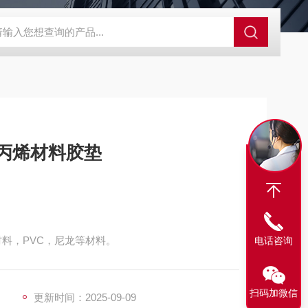
程开关KHXC24 井下机电设备
便携式移动液压系统总成 提升机
聚丙烯材料胶垫
料，PVC，尼龙等材料。
电话咨询
扫码加微信
更新时间：2025-09-09