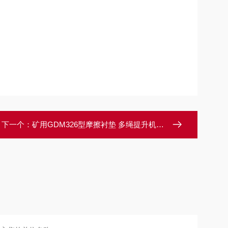
下一个：
矿用GDM326型摩擦衬垫 多绳提升机衬垫