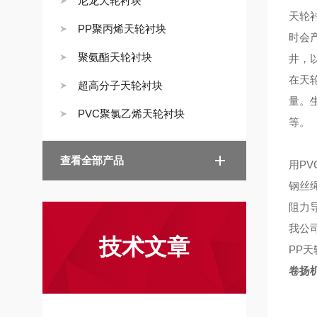
尼龙天轮衬块
天轮
PP聚丙烯天轮衬块
时会
聚氨酯天轮衬块
井
，
在天
超高分子天轮衬块
量。
PVC聚氯乙烯天轮衬块
等。
查看全部产品
用
P
钢丝
阻力
我公
技术文章
PP
卷扬