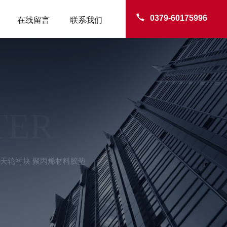
0379-60175996
在线留言
联系我们
TER
C天轮衬块 聚丙烯材料胶垫