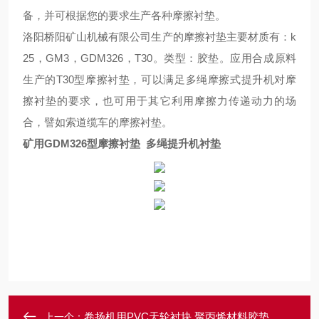
备，并可根据您的要求生产各种摩擦衬垫
。
洛阳桥阳矿山机械有限公司生产的摩擦衬垫主要材质有：
k
25，GM3，GDM326，T30
。
类型：胶垫
。
应用合成原料
生产的
T30型摩擦衬垫，可以满足多绳摩擦式提升机对摩
擦衬垫的要求，也可用于其它利用摩擦力传递动力的场
合，譬如索道缆车的摩擦衬垫。
矿用GDM326型摩擦衬垫 多绳提升机衬垫
卷扬机用PVC天轮衬块 聚丙烯材料胶垫
上一个：