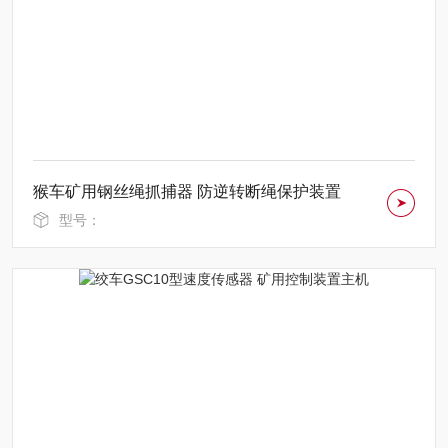
猴车矿用钢丝绳抓捕器 防逆转断绳保护装置
型号：