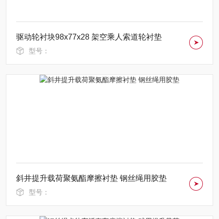
驱动轮衬块98x77x28 架空乘人索道轮衬垫
型号：
斜井提升载荷聚氨酯摩擦衬垫 钢丝绳用胶垫
型号：