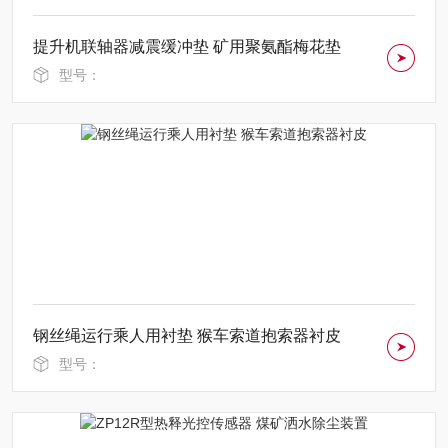
提升机联轴器减震缓冲垫 矿用聚氨酯梅花垫
型号：
钢丝绳运行乘人用衬垫 猴车索道抱索器衬皮
型号：