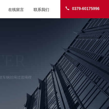
0379-60175996
在线留言
联系我们
TER
 绞车钢丝绳过渡绳楔