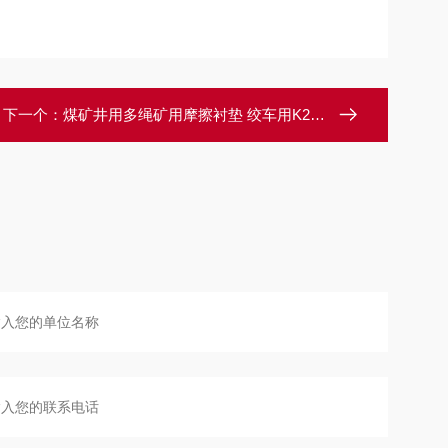
下一个：
煤矿井用多绳矿用摩擦衬垫 绞车用K25型