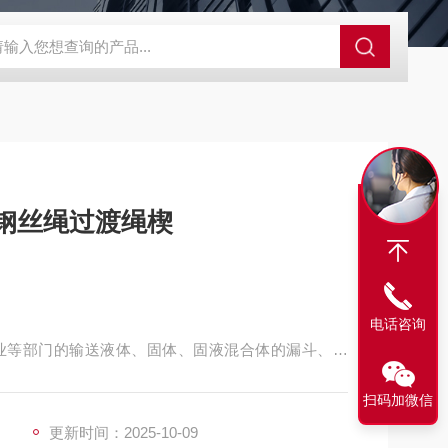
程开关KHXC24 井下机电设备
便携式移动液压系统总成 提升机
尼龙过渡块 绞车钢丝绳过渡绳楔
电话咨询
业等部门的输送液体、固体、固液混合体的漏斗、漏
浮选机衬板、船舶货舱内衬板、大型滑块、矿车、翻
扫码加微信
更新时间：2025-10-09