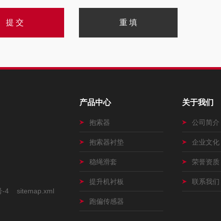
产品中心
关于我们
抱索器
公司简介
抱索器衬垫
企业文化
稳绳滑套
荣誉资质
提升机衬板
联系我们
号-4
sitemap.xml
跑偏传感器