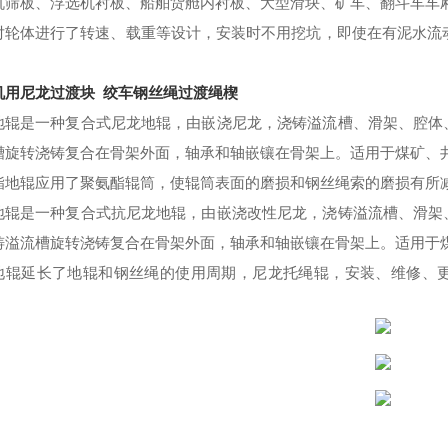
机筛板、浮选机衬板、船舶货舱内衬板、大型滑块、矿车、翻斗车车
对轮体进行了转速、载重等设计，安装时不用挖坑，即使在有泥水流
机用尼龙过渡块 绞车钢丝绳过渡绳楔
地辊是一种复合式尼龙地辊，由嵌浇尼龙，浇铸溢流槽、滑架、腔体
槽旋转浇铸复合在骨架外面，轴承和轴嵌镶在骨架上。适用于煤矿、
酯地辊应用了聚氨酯辊筒，使辊筒表面的磨损和钢丝绳索的磨损有所
地辊是一种复合式抗尼龙地辊，由嵌浇改性尼龙，浇铸溢流槽、滑架
铸溢流槽旋转浇铸复合在骨架外面，轴承和轴嵌镶在骨架上。适用于
地辊
延长
了地辊和钢丝绳的使用
周期
，尼龙托绳辊，安装、维修、