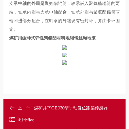
支承中轴的外周是聚氨酯辊筒，轴承嵌入聚氨酯辊筒的两
端，轴承内圈与支承中轴配合，轴承外圈与聚氨酯辊筒两
端凹进部分配合，在轴承的外端设有密封环，并由卡环固
定。
煤矿用缓冲式弹性聚氨酯材料地辊钢丝绳地滚
煤矿井下GEJ30型手动复位跑偏传感器
上一个：
返回列表