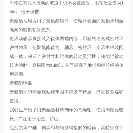
即使在有泥水流动的坡道中也不会被淤阻，地轮质量仅为
1
5kg，便于携带。
聚氨酯地辊应用了聚氨酯辊筒，使辊筒表面的磨损和钢丝
绳索的磨损
有所
减少
。
将滚动轴承直接装入辊体两端内部，用塑料迷宫式密封环
密封轴承，使聚氨酯辊筒、轴承、密封环、支承中轴装配
成一体，保证了密封性和辊体的转动灵活性，使地辊被动
转达动叶，磨损降为
zui
低，从而提高了地辊和钢丝绳的使
用
周期。
聚氨酯地辊
聚氨酯地辊与金属粘结牢固不脱胶等特点，已在
较
多煤矿
使用。
我们
生产
出了用聚氨酯材料制作的托绳轮，
使用周期比较
长。广泛用于冶金、矿山。
包括支承中轴、轴承和与钢丝绳接触的辊筒，其特征在于