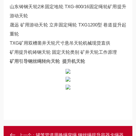
山东铸钢天轮2米固定地轮 TXG-800/16固定绳轮矿用提升
游动天轮
晟远 矿用游动天轮 立井固定绳轮 TXG1200型 巷道提升起
重轮
TXG矿用双槽凿井天轮尺寸悬吊天轮机械现货直供
矿用提升机铸钢天轮 固定天轮类别 矿井天轮工作原理
矿用引导钢丝绳转向天轮 提升机天轮
罐笼管道用换绳穿绳 钢丝绳提升容器卡绳器
上一个：