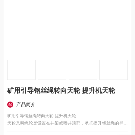
矿用引导钢丝绳转向天轮 提升机天轮
产品简介
矿用引导钢丝绳转向天轮 提升机天轮
天轮又叫绳轮是设置在井架或暗井顶部，承托提升钢丝绳的导向
轮。矿井立井井架上方调节钢丝绳运动方向的定滑轮,承载着罐