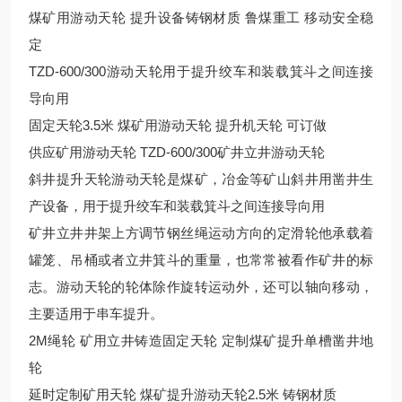
煤矿用游动天轮 提升设备铸钢材质 鲁煤重工 移动安全稳
定
TZD-600/300游动天轮用于提升绞车和装载箕斗之间连接
导向用
固定天轮3.5米 煤矿用游动天轮 提升机天轮 可订做
供应矿用游动天轮 TZD-600/300矿井立井游动天轮
斜井提升天轮游动天轮是煤矿，冶金等矿山斜井用凿井生
产设备，用于提升绞车和装载箕斗之间连接导向用
矿井立井井架上方调节钢丝绳运动方向的定滑轮他承载着
罐笼、吊桶或者立井箕斗的重量，也常常被看作矿井的标
志。游动天轮的轮体除作旋转运动外，还可以轴向移动，
主要适用于串车提升。
2M绳轮 矿用立井铸造固定天轮 定制煤矿提升单槽凿井地
轮
延时定制矿用天轮 煤矿提升游动天轮2.5米 铸钢材质