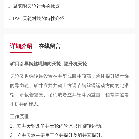
聚氨酯天轮衬块的优点
PVC天轮衬块的特性介绍
详细介绍
在线留言
矿用引导钢丝绳转向天轮 提升机天轮
天轮又叫绳轮是设置在井架或暗井顶部，承托提升钢丝绳
的导向轮。矿井立井井架上方调节钢丝绳运动方向的定滑
轮，承载着罐笼、吊桶或者立井箕斗的重量，也常常被看
作矿井的标志。
工作原理：
1、立井天轮及凿井天轮的轮体只作旋转运动。
2、立井天轮主要用于立井提升及斜井箕提升。