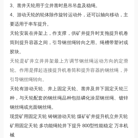
3、凿井天轮用于立井凿时悬吊吊盘及稳绳。
4、游动天轮的轮体除作旋转运动外，还可以轴向移动，主
要适用于串车提升。
天轮安装在井架上，作支撑，供矿井提升时支拖提升机卷
筒到提升容器之间，引导钢丝绳转向之用。绳槽带塑衬或
胶块。
天轮是矿井立井井架最上方调节钢丝绳运动方向的定滑
轮。作用是撑起连接提升机卷筒和提升容器的钢丝绳，并
引导钢丝绳转向。
天轮有游动天轮、井上固定天轮、凿井及井下固定天轮三
种，与天轮配套的钢丝绳品种包括磷化涂层钢丝绳、镀锌
钢丝绳或光面钢丝绳。
现货矿用固定天轮 铸钢游动天轮 煤矿矿井提升机立井天轮
矿用固定天轮 多功能绳轮井下提升 800型性能稳定 万丰机
械