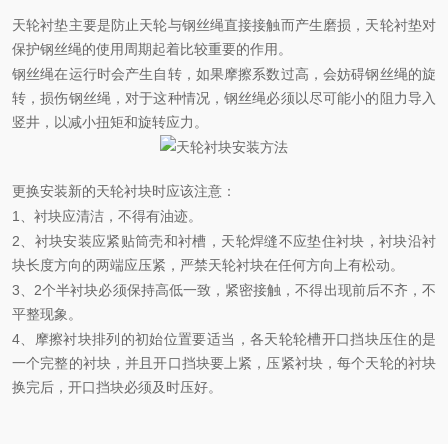
天轮衬垫主要是防止天轮与钢丝绳直接接触而产生磨损，天轮衬垫对
保护钢丝绳的使用周期起着比较重要的作用。
钢丝绳在运行时会产生自转，如果摩擦系数过高，会妨碍钢丝绳的旋
转，损伤钢丝绳，对于这种情况，钢丝绳必须以尽可能小的阻力导入
竖井，以减小扭矩和旋转应力。
更换安装新的天轮衬块时应该注意：
1、衬块应清洁，不得有油迹。
2、衬块安装应紧贴筒壳和衬槽，天轮焊缝不应垫住衬块，衬块沿衬
块长度方向的两端应压紧，严禁天轮衬块在任何方向上有松动。
3、2个半衬块必须保持高低一致，紧密接触，不得出现前后不齐，不
平整现象。
4、摩擦衬块排列的初始位置要适当，各天轮轮槽开口挡块压住的是
一个完整的衬块，并且开口挡块要上紧，压紧衬块，每个天轮的衬块
换完后，开口挡块必须及时压好。