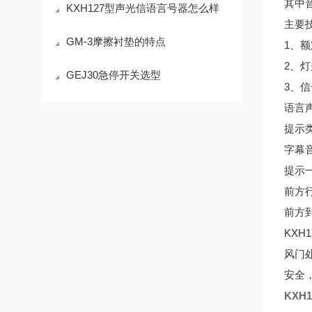
其中
KXH127型声光信语言号器怎么样
主要
GM-3摩擦衬垫的特点
1、额
2、灯
GEJ30急停开关选型
3、信
语言声
提示
字幕
提示
前方
前方
KX
风门
安全
KXH