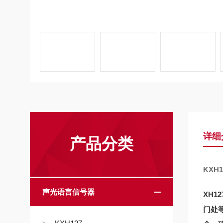
详细
产品分类
KXH
声光语言信号器
XH
门处