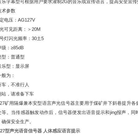
音乐字幕型可根据用户要求灌制2G的音乐或宣传语言，提高安全宣传
技术参数
定电压：AG127V
光可见距离：＞20M
号灯闪光频率：30土5
级：≥85dB
类型：普通型
音乐型：显示屏
一般为：
行车，不准行人
到站，请准备下车
H127矿用隔爆兼本安型语言声光信号器主要用于煤矿井下斜巷提升
处等。当传感器触发动作后，信号器便发出语音提示和jing报声，
，确保安全生产。
127型声光语音信号器 人体感应语言提示