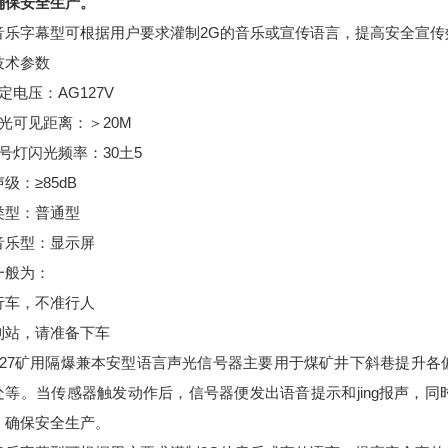
确保安全生产。
音乐字幕型可根据用户要求灌制2G的音乐或宣传语言，提高安全宣传
技术参数
定电压：AG127V
光可见距离：＞20M
号灯闪光频率：30土5
级：≥85dB
类型：普通型
音乐型：显示屏
一般为：
行车，不准行人
到站，请准备下车
H127矿用隔爆兼本安型语言声光信号器主要用于煤矿井下斜巷提升
处等。当传感器触发动作后，信号器便发出语音提示和jing报声，
，确保安全生产。