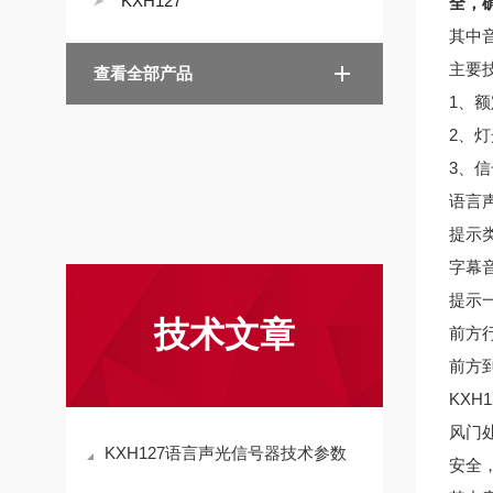
KXH127
全，
其中
主要
查看全部产品
1、额
2、灯
3、信
语言声
提示
字幕
提示
技术文章
前方
前方
KX
风门
KXH127语言声光信号器技术参数
安全