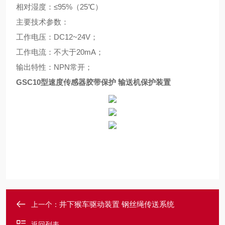
相对湿度
：
≤
95%
（
25℃
）
主要技术参数
：
工作电压
：
DC12~24V
；
工作电流
：
不大于20mA
；
输出特性
：
NPN常开
；
GSC10型速度传感器胶带保护 输送机保护装置
井下猴车驱动装置 钢丝绳传送系统
上一个：
返回列表