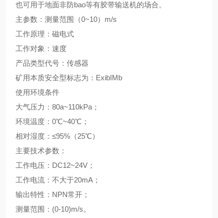
也可用于地面非防
bao
等有胶带输送机的场合。
主参数
：
测量范围
（
0~10
）
m/s
工作原理
：
磁电式
工作对象
：
速度
产品类型代号：传感器
矿用本质安全型标志为
：
ExibIMb
使用环境条件
大气压力
：
80a~110kPa
；
环境温度
：
0
℃
~40
℃
；
相对湿度
：
≤
95%
（
25
℃
）
主要技术参数
：
工作电压
：
DC12~24V
；
工作电流
：
不大于
20mA
；
输出特性
：
NPN
常开
；
测量范围
：
(0-10)m/s
。