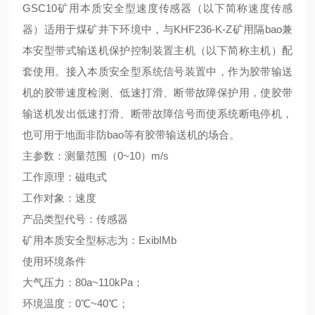
G
S
C10矿用本质安全型速度传感器
（
以下简称速度传感
器
）
适用于煤矿井下环境中
，
与KHF236-K-Z矿用隔
bao
兼
本安型带式输送机保护控制装置主机
（
以下简称主机
）
配
套使用。接入本质安全型系统信号装置中
，
作为胶带输送
机的胶带速度检测、低速打滑、断带故障保护用
，
使胶带
输送机发出低速打滑、断带故障信号而使系统断电停机
，
也可用于地面非防
bao
等有胶带输送机的场合。
主参数
：
测量范围
（
0~10
）
m/s
工作原理
：
磁电式
工作对象
：
速度
产品类型代号：传感器
矿用本质安全型标志为
：
ExibIMb
使用环境条件
大气压力
：
80a~110kPa
；
环境温度
：
0℃
~40
℃
；