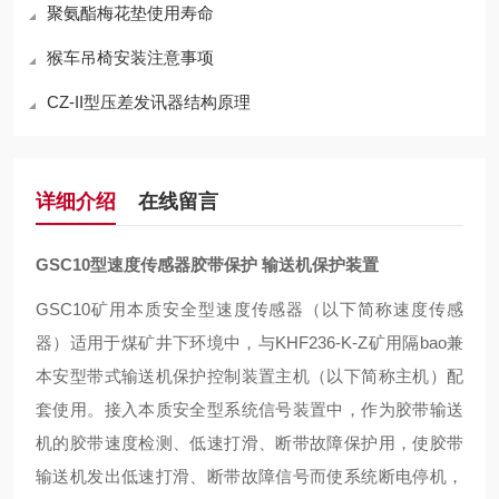
聚氨酯梅花垫使用寿命
猴车吊椅安装注意事项
CZ-II型压差发讯器结构原理
详细介绍
在线留言
GSC10型速度传感器胶带保护 输送机保护装置
G
S
C10
矿用本质安全型速度传感器
（
以下简称速度传感
器
）
适用于煤矿井下环境中
，
与
KHF236-K-Z
矿用隔
bao
兼
本安型带式输送机保护控制装置主机
（
以下简称主机
）
配
套使用。接入本质安全型系统信号装置中
，
作为胶带输送
机的胶带速度检测、低速打滑、断带故障保护用
，
使胶带
输送机发出低速打滑、断带故障信号而使系统断电停机
，