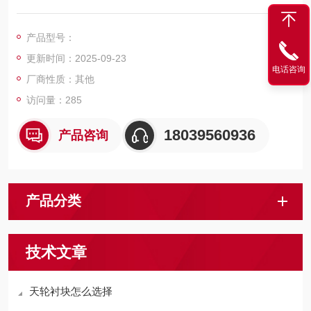
轮。矿井立井井架上方调节钢丝绳运动方向的定滑轮,承载着罐
笼、吊桶或者立井箕斗的重量，也常常被看作矿井的标志。
产品型号：
更新时间：2025-09-23
电话咨询
厂商性质：其他
访问量：285
18039560936
产品咨询
产品分类
技术文章
天轮衬块怎么选择