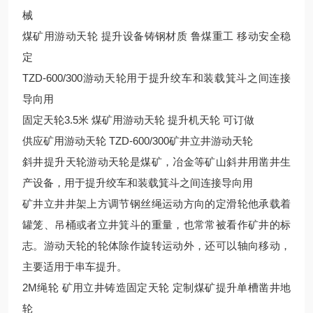
械
煤矿用游动天轮 提升设备铸钢材质 鲁煤重工 移动安全稳
定
TZD-600/300游动天轮用于提升绞车和装载箕斗之间连接
导向用
固定天轮3.5米 煤矿用游动天轮 提升机天轮 可订做
供应矿用游动天轮 TZD-600/300矿井立井游动天轮
斜井提升天轮游动天轮是煤矿，冶金等矿山斜井用凿井生
产设备，用于提升绞车和装载箕斗之间连接导向用
矿井立井井架上方调节钢丝绳运动方向的定滑轮他承载着
罐笼、吊桶或者立井箕斗的重量，也常常被看作矿井的标
志。游动天轮的轮体除作旋转运动外，还可以轴向移动，
主要适用于串车提升。
2M绳轮 矿用立井铸造固定天轮 定制煤矿提升单槽凿井地
轮