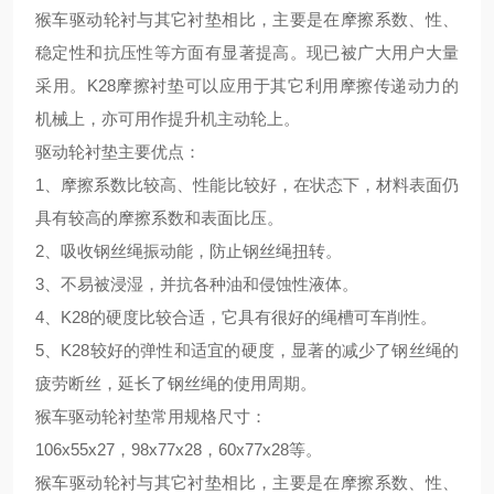
猴车驱动轮衬与其它衬垫相比，主要是在摩擦系数、性、
稳定性和抗压性等方面有显著提高。现已被广大用户大量
采用。
K28摩擦衬
垫
可以应用于其它利用摩擦传递动力的
机械上，亦可用作提升机主动轮上。
驱动轮衬垫主要优点：
1
、
摩擦系数
比较
高、性能
比较
好，在状态下，材料表面仍
具有
较
高的摩擦系数和表面比压。
2
、
吸收钢丝绳振动能，防止钢丝绳扭转。
3
、
不
易
被浸湿，并抗各种油和侵蚀性液体。
4
、
K28的硬度
比较合适
，它具有很好的绳槽可车削性。
5
、
K28
较
好的弹性和适宜的硬度，显著的减少了钢丝绳的
疲劳断丝，延长了钢丝绳的使用
周期
。
猴车驱动轮衬垫常用规格尺寸
：
106
x
55
x
27
，
98
x
77
x
28
，
60
x
77
x
28等
。
猴车驱动轮衬与其它衬垫相比，主要是在摩擦系数、性、