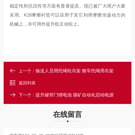
稳定性和抗压性等方面有显著提高。现已被广大用户大量
采用。
K28摩擦衬
垫
可以应用于其它利用摩擦传递动力的
机械上，亦可用作提升机主动轮上。
输送人员用托绳轮吊架 猴车托绳用吊架
上一个：
返回列表
提升罐帘门锂电池 煤矿自动化启动电源
下一个：
在线留言