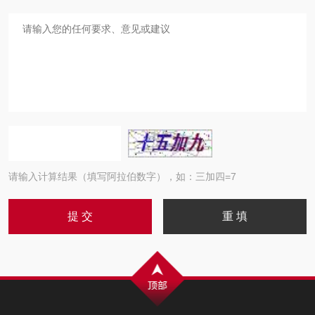
请输入计算结果（填写阿拉伯数字），如：三加四=7