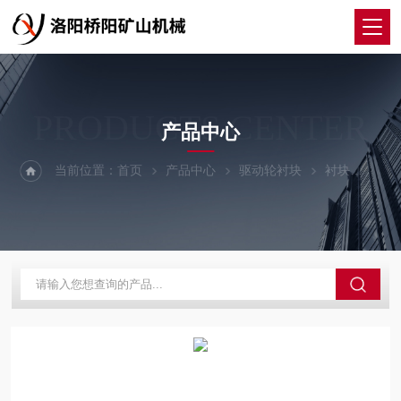
PRODUCTS CENTER
产品中心
当前位置：
首页
产品中心
驱动轮衬块
衬块
猴车