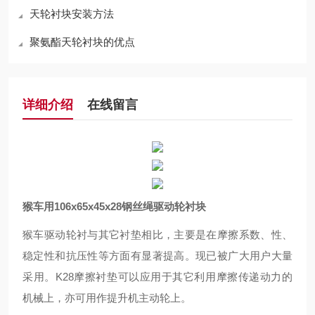
天轮衬块安装方法
聚氨酯天轮衬块的优点
详细介绍
在线留言
猴车用106x65x45x28钢丝绳驱动轮衬块
猴车驱动轮衬与其它衬垫相比，主要是在摩擦系数、性、
稳定性和抗压性等方面有显著提高。现已被广大用户大量
采用。K28摩擦衬垫可以应用于其它利用摩擦传递动力的
机械上，亦可用作提升机主动轮上。