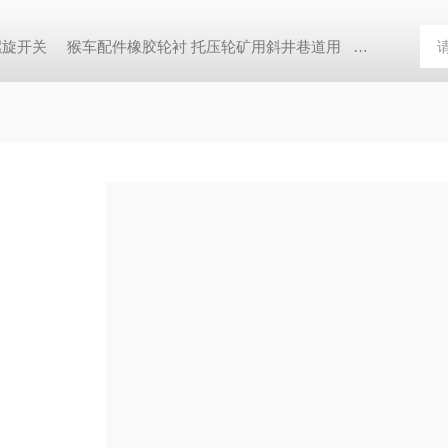
螺旋开关
猴车配件橡胶轮衬 托压轮矿用斜井巷道用
矿用本安型行