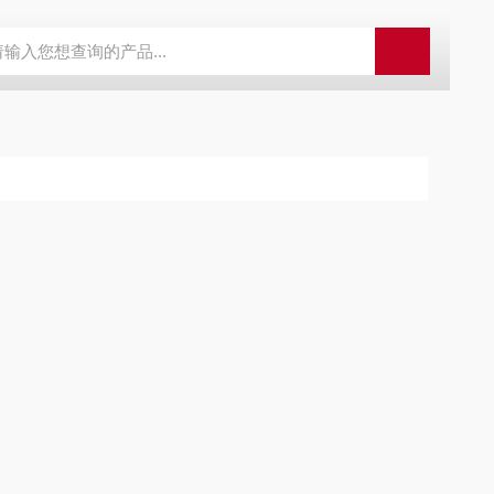
程开关KHXC24 井下机电设备
便携式移动液压系统总成 提升机