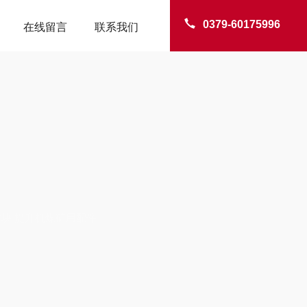
0379-60175996
在线留言
联系我们
TER
块 提升机煤矿用配件