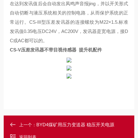
在达到发讯值后会自动发出凤鸣声音报
jing
，并以开关形式
自动切断与液压系统相关的控制电路，从而保护系统的
正
常运行
。
CS-
III
型压差发讯器的连接螺纹为
M22×1.5.标准
发讯值0.35电压DC24V，AC200V，发讯器是宽电源，接D
C或AC都可以的。
CS-V压差发讯器不带目视传感器 提升机配件
BYD4煤矿用压力变送器 稳压开关电源
上一个：
返回列表