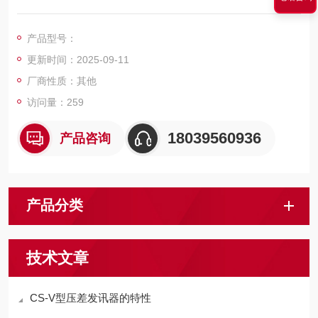
中的杂质微粒被滤油器中滤芯所阻档，从而滤芯逐渐堵塞，产生
进出油口压力差(即压力损失)，当压差数值达到0.35Mpa时，自
产品型号：
动接通电源，显示发讯讯号。提升机CS-V压差传感器 不带目视
更新时间：2025-09-11
电式过滤器
厂商性质：其他
访问量：259
18039560936
产品咨询
产品分类
技术文章
CS-V型压差发讯器的特性