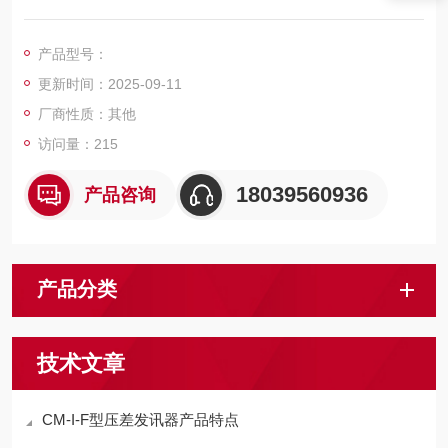
质微粒被滤油器中滤芯所阻档，从而滤芯逐渐堵塞，产生进出油
口压力差(即压力损失)，当压差数值达到预设值的时候，自动接
产品型号：
通电源或弹出目示标志物，显示发讯讯号，提示操作人员及时清
更新时间：2025-09-11
洗或更换滤芯，液压系统运行。液压系统CM-I压差发讯器 多种型
号传感器
厂商性质：其他
访问量：215
18039560936
产品咨询
产品分类
技术文章
CM-I-F型压差发讯器产品特点