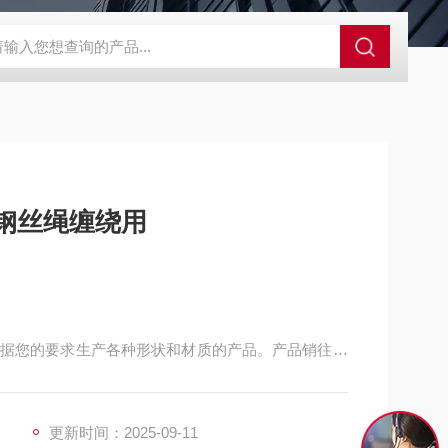
程开关KHXC24 井下机电设备
便携式移动液压系统总成 提升机
天轮衬块 井架钢丝绳缠绕用
据您的要求生产各种形状和材质的产品。产品销往多
更新时间：2025-09-11