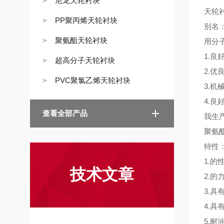
尼龙天轮衬块
天轮
PP聚丙烯天轮衬块
别名
聚氨酯天轮衬块
用分
1.良
超高分子天轮衬块
2.
PVC聚氯乙烯天轮衬块
3.机
4.
查看全部产品
我生
聚氨
特性
1.的
技术文章
2.
3.
4.
5.