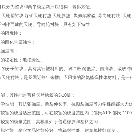
衬块分为整块和两半模型斜插块结构，装拆方便。
：天轮塑衬块
煤矿天轮衬垫
天轮胶垫
聚氨酯胶辊 导向轮衬块 天轮
子制作而成的天轮、导向轮衬块，具有如下特性：
好的阻燃性；
优良的耐化学腐蚀性；
械强度高；
良好的稳定性；电绝缘性。
产的分子衬块，具有其它塑料所的、耐冲击
耐低温、自润滑、吸收冲
酯天轮衬块，是我国近些年来推广应用快的聚氨酯弹性体材料，是一
：
性能，其性能是普通天然橡胶的3-10倍；
的力学性能，其抗张强度、断裂伸长率、抗撕裂强度等力学性能都大大
具有较宽的硬度适应范围，可在较宽的硬度范围内（邵氏A10~邵氏D10
具有较宽的模量范围，其模量介于普通橡胶和塑料之间；
耐油脂性能、耐化学品性能较好，抗辐射性能、耐臭氧性能优良；