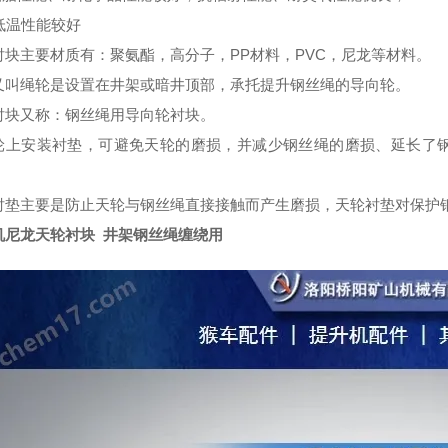
耐低温性能较好
衬块主要材质有：聚氨酯，高分子，
PP材料，PVC，尼龙等材料。
又叫绳轮是设置在井架或暗井顶部，承托提升钢丝绳的导向轮。
衬块又称：钢丝绳用导向轮衬块。
轮上安装衬垫，可避免天轮的磨损，并减少钢丝绳的磨损、延长
了
衬垫主要是防止天轮与钢丝绳直接接触而产生磨损
，
天轮衬垫对保护
机尼龙天轮衬块 井架钢丝绳缠绕用