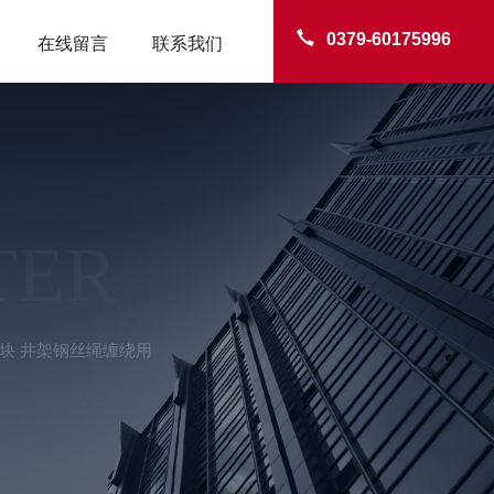
0379-60175996
在线留言
联系我们
TER
块 井架钢丝绳缠绕用