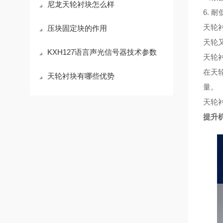
尼龙天轮衬块怎么样
6. 
天轮
压块固定块的作用
天轮
KXH127语言声光信号器技术参数
天轮
在天
天轮衬块有哪些优势
量。
天轮
提升