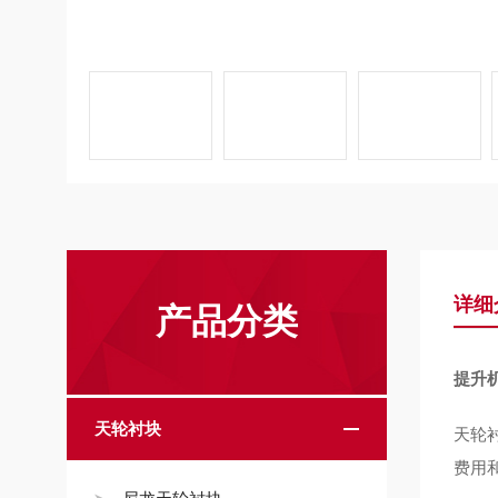
详细
产品分类
提升
天轮衬块
天轮
费用