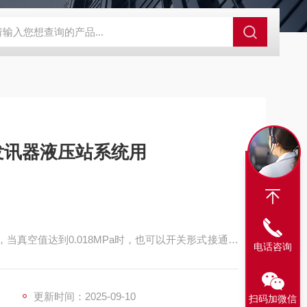
程开关KHXC24 井下机电设备
便携式移动液压系统总成 提升机
差发讯器液压站系统用
，当真空值达到0.018MPa时，也可以开关形式接通指
电话咨询
更新时间：2025-09-10
扫码加微信