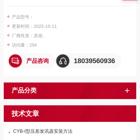
系统正常供油的压力监控，压力发讯器一般安装在回油过滤器的
进口，当液压系统工作时油液中的污染物在回油循环中不断被滤
产品型号：
芯所截，使回油过滤器的进口压力逐渐增大。当压力增大至发讯
更新时间：2025-10-11
器调定值时，发讯器进行动作，指针进入红块区，以提示应清洗
或更换滤芯。
厂商性质：其他
访问量：294
18039560936
产品咨询
产品分类
技术文章
CYB-I型压差发讯器安装方法