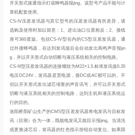
开关形式接通指示灯或蜂鸣器报jing。该型号产品不能与计
算机配套使用。
CS-IV压差发讯器与其它型号的压差发讯器有所差异，请
选购及使用时加以留意：
1、
进出油口位置相反；
2、
接线
座可
360度旋。包括CS-IV型在内的CS型压差发讯器，通
过外接蜂鸣器，在达到发讯值后会自动发出凤鸣声音报
jin
g
，并以开关形式自动切断与液压系统相关的控制电路。
CS-III型压差发讯器的连接螺纹为M22×1.5.标准发讯值0.35
电压DC24V，发讯器是宽电源，接DC或AC都可以的。不
但以开关形式发出滤芯堵塞的声音讯号，并可以开关形式
切断与液压系统相关的控制电路，达到主机和液压系统运
行的目的
。
洛阳桥阳矿山生产的
CMS型压差发讯器将电发讯与目标发
讯（目测）合为一体，既能电发讯又能目示报jing。当清洗
或更换滤芯后，发讯器的红色指示按钮自动复位。如果因