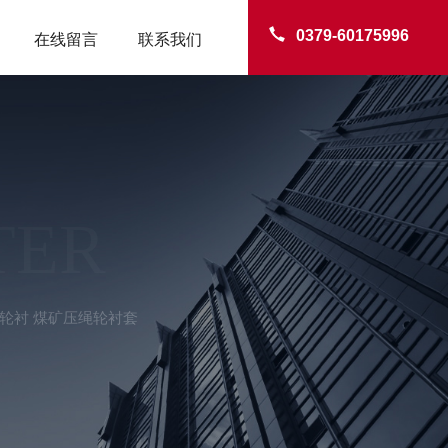
0379-60175996
在线留言
联系我们
TER
轮衬 煤矿压绳轮衬套