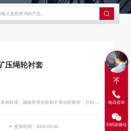
程开关KHXC24 井下机电设备
便携式移动液压系统总成 提升机
合材料猴车轮衬 煤矿压绳轮衬套
多种材质，规格有带台阶和不带台阶两种，分别是H
电话咨询
尺寸，据顾客要求定制。
扫码加微信
更新时间：2025-09-30