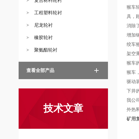
复合材料轮衬
猴车
工程塑料轮衬
具，
尼龙轮衬
消除
增加
橡胶轮衬
绞车
聚氨酯轮衬
架空
猴车
查看全部产品
猴车
驱动
下井
我公
技术文章
外热
矿用