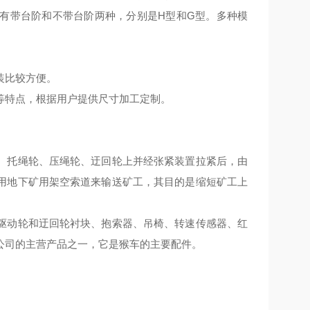
有带台阶和不带台阶两种，分别是
H型和G型。多种模
安装比较方便。
等特点，根据用户提供尺寸加工定制。
、托绳轮、压绳轮、迂回轮上并经张紧装置拉紧后，由
用地下矿用架空索道来输送矿工，其目的是缩短矿工上
驱动轮和迂回轮衬块、抱索器、吊椅、转速传感器、红
公司的主营产品之一，它是猴车的主要配件。