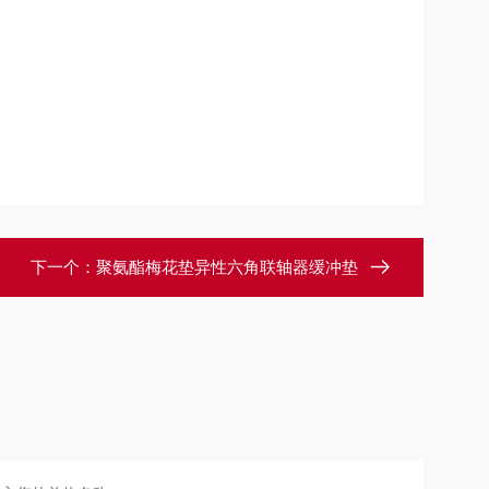
下一个：
聚氨酯梅花垫异性六角联轴器缓冲垫