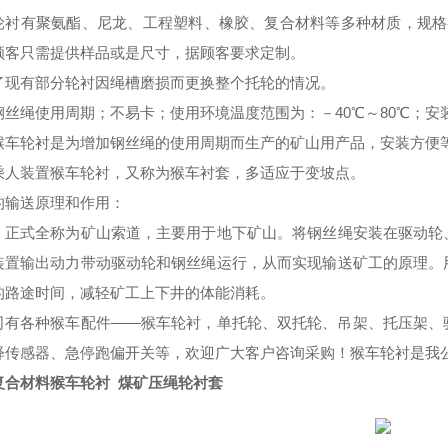
轮衬有聚氨酯、尼龙、工程塑料、橡胶、复合材料等多种材质，规格
顾客只需提供样品或是尺寸，据顾客要求定制。
了现有部分轮衬因绳槽磨损而更换整个托轮的情况。
钢丝绳使用周期；不易卡；使用环境温度范围为：－
40℃～80℃；
猴车
轮衬是为增加钢丝绳的使用周期而生产的矿山用产品，安装方便
乘人装置猴车轮衬，又称为
猴车
衬套，多适应于变坡点。
的输送原理和作用：
，正式全称为矿山索道，主要用于地下矿山。将钢丝绳安装在驱动轮
装置输出动力带动驱动轮和钢丝绳运行，从而实现输送矿工的原理。
的路途时间，减轻矿工上下井的体能消耗。
司有各种猴车配件
——猴车轮衬，单托轮、双托轮、吊架、托压架、
释传感器、急停跑偏开关等，欢迎广大客户咨询采购！猴车轮衬是我
复合材料猴车轮衬 煤矿压绳轮衬套