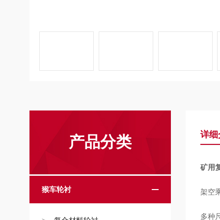
详细
产品分类
矿用
猴车轮衬
架空
多种