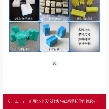
矿用2.5米天轮衬块 钢丝绳承托导向轮胶垫
上一个：