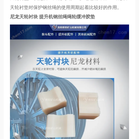
天轮衬垫对保护钢丝绳的
使用周期
起
着比较
好的
作用
。
尼龙天轮衬块 提升机钢丝绳绳轮缓冲胶垫