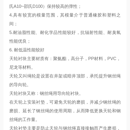
氏A10~邵氏D100）保持较高的弹性；
4.具有较宽的模量范围，其模量介于普通橡胶和塑料之
间；
5.耐油脂性能、耐化学品性能较好，抗辐射性能、耐臭氧
性能优良；
6. 耐低温性能较好
天轮衬块主要材质有：聚氨酯，高分子，
PP材料，PVC，
尼龙等材料。
天轮又叫绳轮是设置在井架或暗井顶部，承托提升钢丝绳
的导向轮。
天轮衬块又称：钢丝绳用导向轮衬块。
在天轮上安装衬垫，可避免天轮的磨损，并减少钢丝绳的
磨损、延长
了
钢丝绳的使用
周期
，从而降低更换天轮和钢
丝绳的工作量。
天轮衬垫主要是防止天轮与钢丝绳直接接触而产生磨损
，