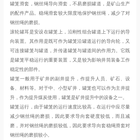
罐笼滑套，钢丝绳导向滑套，不
易
磨损罐道，是矿山生产
的
配件
产品。
稳绳滑套较大限度地保护钢丝绳，减少了对
钢丝绳的磨损。
滚轮罐耳是安设在罐笼上，沿刚性组合罐道上下运行的导
向装置。其作用是既可作为罐笼沿罐道运行的导向轮，又
可连接罐笼与罐道，并传递罐笼与罐道间的作用力。它既
是罐笼平稳运行的重要装置，又是较为影响井筒装备工作
稳定性的部件。
罐笼一般用于矿井的副井提升，作提升人员、矿石、设
备、材料等。对于中、小型矿井，罐笼也可以作为主井提
升，作为提升煤炭使用，罐笼是矿井提升中的设备之一。
罐笼运行，由于罐笼的运行速度比较高，在运行中应尽量
减少钢丝绳的磨损，因此要求导向套硬度较低，而且减
磨，并对钢丝绳的磨损较低，
因此要求导向套
稳绳滑套
对
钢丝绳的磨损较
小。