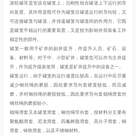
滚轮罐耳是安设在罐笼上，沿刚性组合罐道上下运行的导
向装置。其作用是既可作为罐笼沿罐道运行的导向轮，又
可连接罐笼与罐道，并传递罐笼与罐道间的作用力。它既
是罐笼平稳运行的重要装置，又是较为影响井筒装备工作
稳定性的部件。
罐笼一般用于矿井的副井提升，作提升人员、矿石、设
备、材料等。对于中、小型矿井，罐笼也可以作为主井提
升，作为提升煤炭使用，罐笼是矿井提升中的设备之一。
罐笼运行，由于罐笼的运行速度比较高，在运行中应尽量
减少钢丝绳的磨损，因此要求导向套硬度较低，而且减
磨，并对钢丝绳的磨损较低，
因此要求导向套
稳绳滑套
对
钢丝绳的磨损较
小
。
稳绳滑套又名罐笼滑套，钢丝绳导向套，按材料分主要有
聚氨酯滑套、尼龙滑套、四氟树脂滑套、高分子滑套，铜
滑套，铸铁滑套，
以及
不锈钢材料。