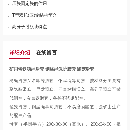
压块固定块的作用
T型双托(压)轮结构简介
高分子过渡块特点
详细介绍
在线留言
矿用铸铁稳绳滑套 钢丝绳保护胶套 罐笼滑套
稳绳滑套又名
罐笼滑套，
钢丝绳导向套，
按材料分主要有
聚氨酯滑套、尼龙滑套、四氟树脂
滑套、高分子滑套可替
代铜件，
金属铁滑套，各类
不锈钢配件。
罐笼滑套，钢丝绳导向滑套，不
易
磨损罐道，是矿山生产
的
配件
产品。
滑套（半圆半方）
200x30x90
（毫米）、
200x34x90
（毫