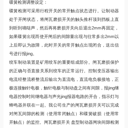
碟簧检测调整设定：
碟簧检测可采用行程开关的常开触点状态进行。让制动器
处于开闸状态，将闸瓦磨损开关的触头推杆顶到挡板上直
到听到嘀哒声，然后再将磨损开关向后退出2mm再固定，
如果碟簧出现而使开闸后的间隙量出现与往常多出2mm以
上后即认为故障，此时开关的常开触点出现闭合，送出信
号进行报jing。
绞车制动装置是矿用绞车的重要组成部分。闸瓦磨损保护
的正确与否直接关系到绞车的正常运行。控制变压器输出
电流经整流桥整流后输出为直流电，直流电负极接地，正
极连接触针电极，触针电极与制动盘之间有间隙，报jing继
电器控制时间继电器与声光jing报器电路的开合，指示灯与
蜂鸣器并联在一起。我公司生产的闸瓦磨损开关可以完成
对闸瓦间隙的检测（使用常闭触点）和碟簧破损（使用常
开触点）的监控。闸瓦磨损开关 盘型制动器闸块间隙检测