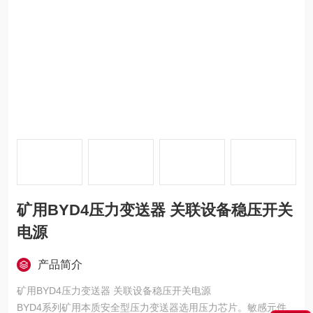
矿用BYD4压力变送器 关联设备稳压开关
电源
产品简介
矿用BYD4压力变送器 关联设备稳压开关电源
BYD4系列矿用本质安全型压力变送器选用压力芯片。敏感元件采