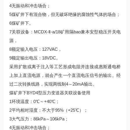
4无振动和冲击场合；
5煤矿井下有混合物，但无破坏绝缘的腐蚀性气体的场合；
6煤矿井下。
7关联设备：MCDX-Ⅱ-a/18矿用隔bao兼本安型稳压开关电
源，
8额定输入电压：127VAC，
9额定输出电压：18VDC。
采用扩散或离子注入等工艺形成电阻并连接成惠斯通电桥
上加上直流电源，就会产生一个直流电压信号的输出。经
过二次转换线路，实现两线制4～20mA输出。
煤矿井下BYD4型压力变送器关联设备使用
1环境温度：0℃～+40℃；
2平均相对湿度：不大于95%（+25℃）；
3大气压力：86kPa～106kPa；
4无振动和冲击场合；