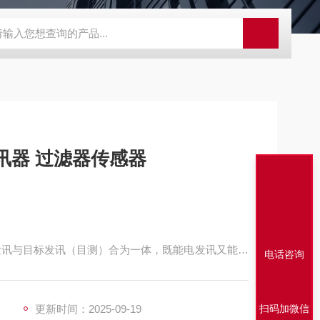
程开关KHXC24 井下机电设备
便携式移动液压系统总成 提升机
讯器 过滤器传感器
发讯与目标发讯（目测）合为一体，既能电发讯又能目
电话咨询
的红色指示按钮自动复位。如果因电器元件或线路发生生
报jing。
更新时间：2025-09-19
扫码加微信