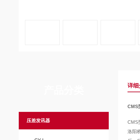
详细
产品分类
CM
压差发讯器
CM
洛阳