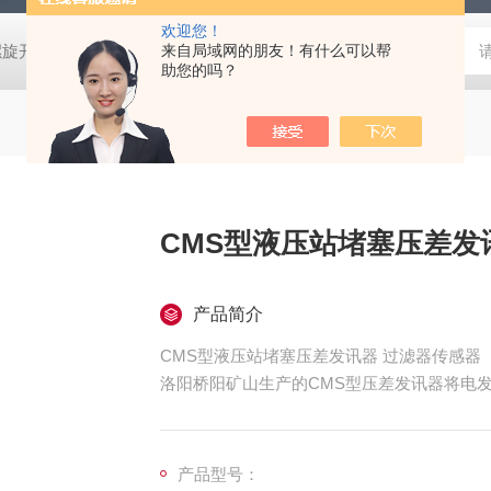
欢迎您！
螺旋开关
猴车配件橡胶轮衬 托压轮矿用斜井巷道用
来自局域网的朋友！有什么可以帮
矿用本安型行
助您的吗？
CMS型液压站堵塞压差发
产品简介
CMS型液压站堵塞压差发讯器 过滤器传感器
洛阳桥阳矿山生产的CMS型压差发讯器将电
示报jing。当清洗或更换滤芯后，发讯器
故障造成电发讯不能报jing，另一端目示发讯还能
产品型号：