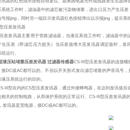
发讯器的红色指示按钮自动复位。如果因电器元件或线路发生生故障造成电
压系统工作时，滤油器中的滤芯被污染物堵塞，进出口压力产生压差
信号报
jing
，同时另一端目示发讯器红色按钮弹出以示报
jing
，提示系
III型压差发讯器
-III压差发讯器主要用于管路滤油器，当液压系统工作时，滤油器中
产生压差（即滤芯压力损失）当压差值增大至发讯器调定值时，发
系统运行。
S型液压站堵塞压差发讯器 过滤器传感器
CS-III型压差发讯器的连接螺
，接DC或AC都可以的。不但以开关形式发出滤芯堵塞的声音讯号
和液压系统运行的目的
。
CS-III型在内的CS型压差发讯器，通过外接蜂鸣器，在达到发讯值
统相关的控制电路，从而保护系统的
正常运行
。
CS-
III
型压差发讯器
V，发讯器是宽电源，接DC或AC都可以的。