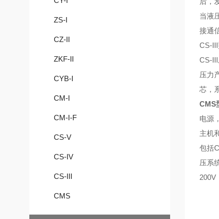
CY-I
后，
当液
ZS-I
接通
CZ-II
CS-
ZKF-II
CS
压力
CYB-I
芯，
CM-I
CM
CM-I-F
电源
主机
CS-V
包括
CS-IV
压系
CS-III
200
CMS