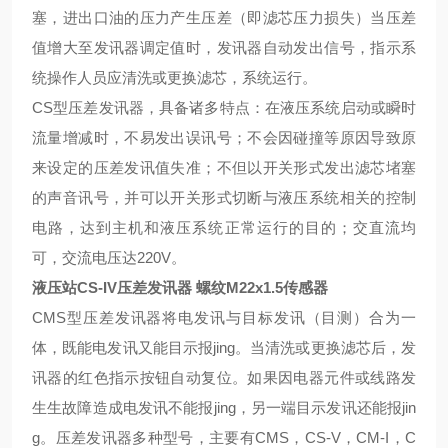
塞，进出口油的压力产生压差（即滤芯压力损失）当压差
值增大至发讯器调定值时，发讯器自动发出信号，指示系
统操作人员应清洗或更换滤芯，系统运行。
CS型压差发讯器，具备诸多
特点
：在液压系统启动或瞬时
流量增减时，不
易
发出误讯号；不会因碰撞等原因导致原
来设定的压差发讯值失准；不但以开关形式发出滤芯堵塞
的声音讯号，并可以开关形式切断与液压系统相关的控制
电路，达到主机和液压系统正常运行的目的；交直流均
可，交流电压达
220V。
液压站CS-IV压差发讯器 螺纹M22x1.5传感器
CMS型压差发讯器将电发讯与目标发讯（目测）合为一
体，既能电发讯又能目示报jing。当清洗或更换滤芯后，发
讯器的红色指示按钮自动复位。如果因电器元件或线路发
生生故障造成电发讯不能报jing，另一端目示发讯还能报jin
g。
压差发讯器
多种
型号，主要有CMS
，
CS-V
，
CM-I
，
C