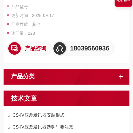
压力产生压差（即滤芯压力损失）当压差值增大至发讯器调定值
产品型号：
时，发讯器自动发出信号，指示系统操作人员应清洗或更换滤
更新时间：2025-09-17
芯，系统运行。
厂商性质：其他
访问量：228
18039560936
产品咨询
产品分类
技术文章
CS-IV压差发讯器安装形式
CS-IV压差发讯器选购时要注意