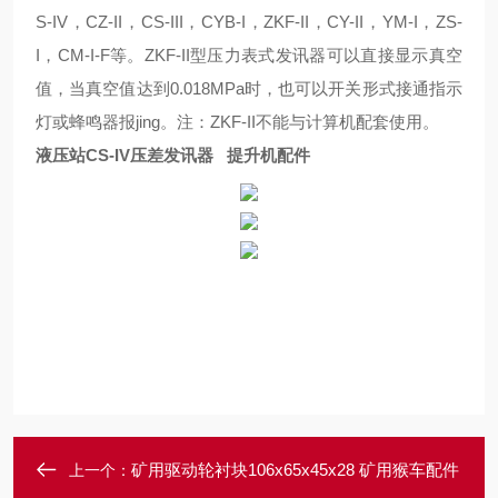
S-IV
，
CZ-II
，
CS-III
，
CYB-I
，
ZKF-II
，
CY-II
，
YM-I
，
ZS-
I
，
CM-I-F
等。
ZKF-II型压力表式发讯器可以直接显示真空
值，当真空值达到0.018MPa时，也可以开关形式接通指示
灯或蜂鸣器报jing。注：ZKF-II不能与计算机配套使用。
液压站CS-IV压差发讯器 提升机配件
矿用驱动轮衬块106x65x45x28 矿用猴车配件
上一个：