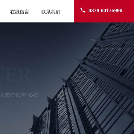
0379-60175996
在线留言
联系我们
TER
员双托轮G型Φ240