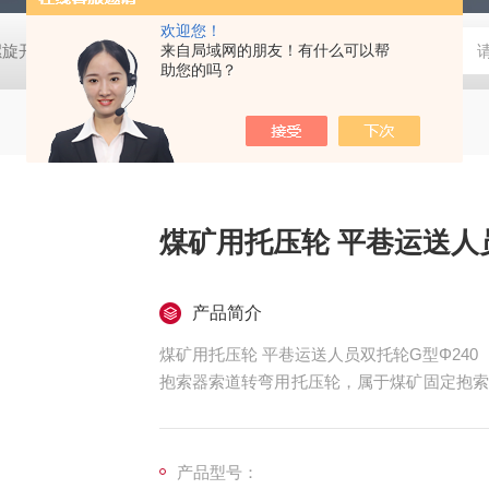
欢迎您！
螺旋开关
猴车配件橡胶轮衬 托压轮矿用斜井巷道用
来自局域网的朋友！有什么可以帮
矿用本安型行
助您的吗？
煤矿用托压轮 平巷运送人员
产品简介
煤矿用托压轮 平巷运送人员双托轮G型Φ240
抱索器索道转弯用托压轮，属于煤矿固定抱索
道水平转弯运行的固定抱索器索道转弯装置。
产品型号：