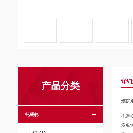
详细
产品分类
煤矿用
托绳轮
抱索
索道