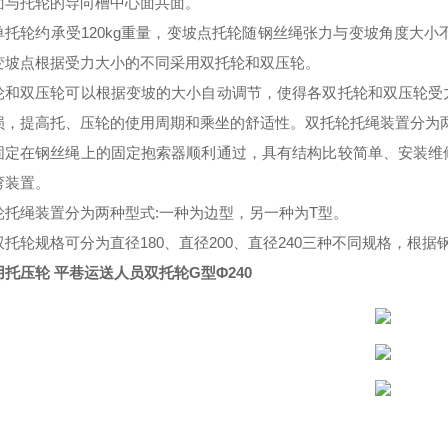
面与托轮的导向槽中心面共面。
单托轮约承受
120kg重量
，
变坡点托轮随钢丝绳张力与变坡角度大小
变坡点根据受力大小的不同采用双托轮和双压轮。
轮和双压轮可以根据变坡的大小自动调节
，
使得各双托轮和双压轮受
损，提高托、压轮的使用
周期
和乘坐的舒适性。双托轮托绳装置分为
固定在钢丝绳上的固定抱索器顺利通过，具有结构
比较
简单、安装维
弯装置。
轮托绳装置分为两种型式
:一种为边型
，另一
种为
T型。
双托轮规格可分为
直径
180、
直径
200、
直径
240三种不同规格，根
托压轮 平巷运送人员双托轮G型Φ240