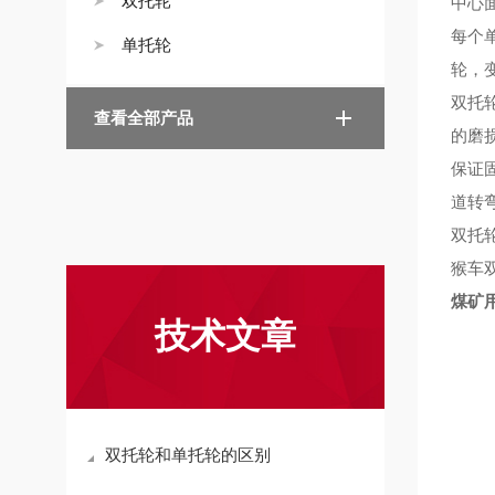
双托轮
中心
每个
单托轮
轮，
双托
查看全部产品
的磨
保证
道转
双托
猴车
煤矿用
技术文章
双托轮和单托轮的区别