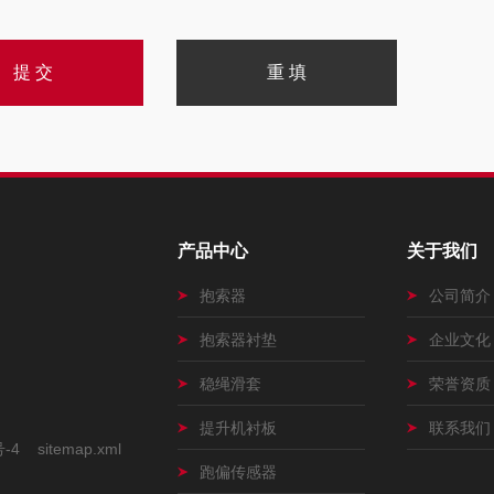
产品中心
关于我们
抱索器
公司简介
抱索器衬垫
企业文化
稳绳滑套
荣誉资质
提升机衬板
联系我们
号-4
sitemap.xml
跑偏传感器