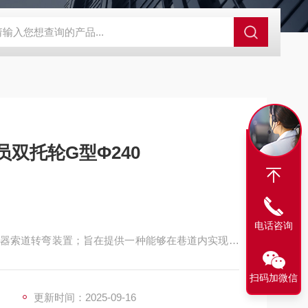
程开关KHXC24 井下机电设备
便携式移动液压系统总成 提升机
双托轮G型Φ240
电话咨询
器索道转弯装置；旨在提供一种能够在巷道内实现索
扫码加微信
更新时间：2025-09-16