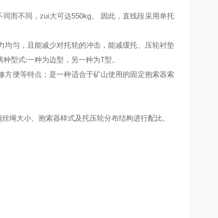
不同而不同
，
zui
大可达
550kg。 因此，直线段采用单托
力均匀，且能减少对托轮的冲击，能减缓托、压轮衬垫
两种型式
:一种为边型
，另一
种为
T型。
修方便等
特
点；是一种适合于矿山使用的固定抱索器索
据钢丝绳大小、抱索器样式及托压轮分布结构进行配比。