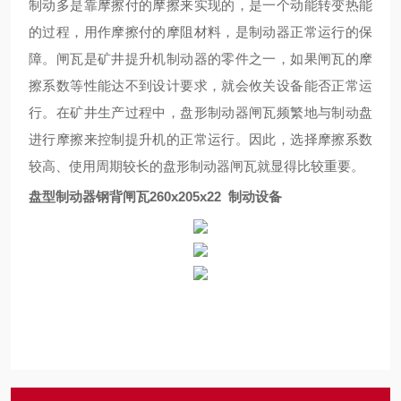
制动多是靠摩擦付的摩擦来实现的，是一个动能转变热能
的过程，用作摩擦付的摩阻材料，是制动器
正常运行的保
障
。闸瓦是矿井提升机制动器的零件
之一
，如果闸瓦的摩
擦系数等性能达不到设计要求，就会
攸关
设备
能否正常运
行
。在矿井生产过程中，盘形制动器闸瓦频繁地与制动盘
进行摩擦来控制提升机的正常运行
。
因此，选择摩擦系数
较
高、使用周期
较
长的盘形制动器闸瓦就显得
比较
重要。
盘型制动器钢背闸瓦260x205x22 制动设备