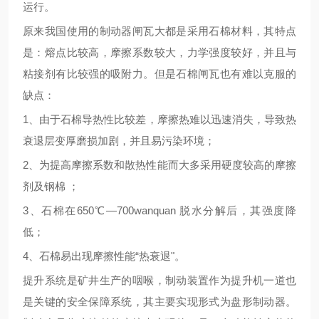
运行
。
原来我国使用的制动器闸瓦大都是采用石棉材料，其特点
是：熔点
比较
高，摩擦系数
较
大，力学强度
较
好，并且与
粘接剂有
比较
强的吸附力。但是石棉闸瓦也有难以克服的
缺点：
1、由于石棉导热性
比较
差，摩擦热难以迅速消失，导致热
衰退层变厚磨损加剧，并且
易
污染环境；
2、为提高摩擦系数和散热性能而大多采用硬度
较高的
摩擦
剂及钢棉
；
3、石棉在650℃—700wanquan 脱水分解后，其强度降
低；
4、石棉易出现摩擦性能“热衰退"。
提升系统是矿井生产的咽喉，制动装置作为提升机一道也
是关键的安全保障系统，其主要实现形式为盘形制动器。