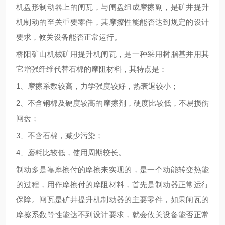
机盘形制动器上的闸瓦，与闸盘组成摩擦副，是矿井提升
机制动的至关重要零件，其摩擦性能能否达到规定的设计
要求，攸关设备
能否正常运行。
桥阳矿山机械矿用提升机闸瓦，是一种采用树脂基并用其
它增强纤维代替石棉的摩阻材料，其特点是：
1、摩擦系数
较
高，力学强度
较
好，热衰退
较
小；
2、不含钢棉及硬度
较高的
摩擦剂，硬度
比较
低，不易损伤
闸盘；
3、不含石棉，
减少污染
；
4、磨耗
比较
低，使用周期
较长
。
制动多是靠摩擦付的摩擦来实现的，是一个动能转变热能
的过程，用作摩擦付的摩阻材料，首先是制动器
正常运行
保障
。闸瓦是矿井提升机制动器的主要零件，如果闸瓦的
摩擦系数
等性能
达不到设计要求，就会
攸关
设备
能否正常