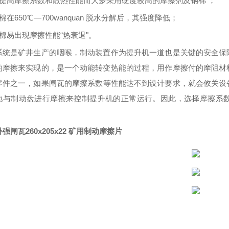
为提高摩擦系数和散热性能而大多采用硬度
较高的
摩擦剂及钢棉
；
棉在650℃—700wanquan 脱水分解后，其强度降低；
棉易出现摩擦性能“热衰退"。
系统是矿井生产的咽喉，制动装置作为提升机一道也是关键的安全保
的摩擦来实现的，是一个动能转变热能的过程，用作摩擦付的摩阻材
零件
之一
，如果闸瓦的摩擦系数等性能达不到设计要求，就会
攸关
设
地与制动盘进行摩擦来控制提升机的正常运行
。
因此，选择摩擦系
强闸瓦260x205x22 矿用制动摩擦片