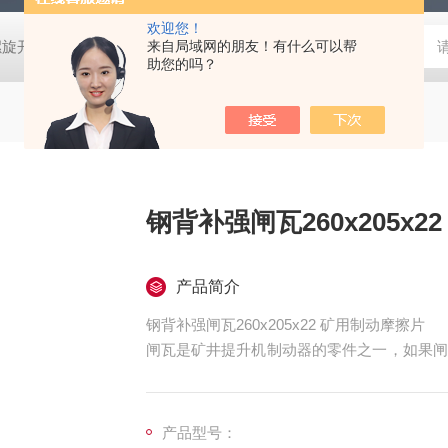
欢迎您！
螺旋开关
猴车配件橡胶轮衬 托压轮矿用斜井巷道用
来自局域网的朋友！有什么可以帮
矿用本安型行
助您的吗？
钢背补强闸瓦260x205x
产品简介
钢背补强闸瓦260x205x22 矿用制动摩擦片
闸瓦是矿井提升机制动器的零件之一，如果闸
常运行。在矿井生产过程中，盘形制动器闸瓦
产品型号：