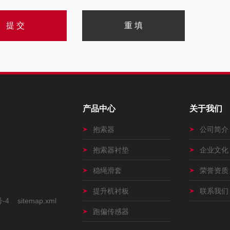
产品中心
关于我们
抱索器
公司简介
抱索器衬垫
企业文化
稳绳滑套
荣誉资质
提升机衬板
联系我们
号-4
sitemap.xml
跑偏传感器