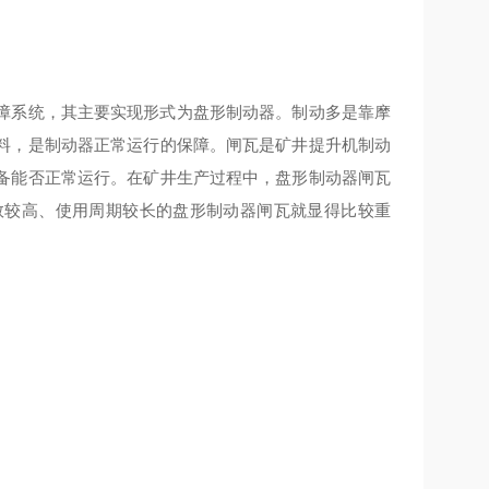
障系统，其主要实现形式为盘形制动器。制动多是靠摩
料，是制动器
正常运行的保障
。闸瓦是矿井提升机制动
备
能否正常运行
。在矿井生产过程中，盘形制动器闸瓦
数
较
高、使用周期
较
长的盘形制动器闸瓦就显得
比较
重