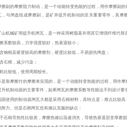
摩擦副的摩擦阻力制动，是一个动能转变热能的过程，用作摩擦副的
瓦，与闸盘组成摩擦副，是矿井提升机制动的至关重要零件，其摩
矿山机械矿用提升机闸瓦，是一种采用树脂基并用其它增强纤维代替
摩擦系数
较
高，力学强度
较
好，热衰退
较
小；
不含钢棉及硬度
较高的
摩擦剂，硬度
比较
低，不易损伤闸盘；
不含石棉，
减少污染
；
耗
比较
低，使用周期
较长
。
多是靠摩擦付的摩擦来实现的，是一个动能转变热能的过程，用作摩
提升机制动器的主要零件，如果闸瓦的摩擦系数
等性能
达不到设计要
我国使用的制动器闸瓦大都是采用石棉材料，其特点是：熔点
比较
高
吸附力。但是石棉闸瓦也有难以克服的缺点：
由于石棉导热性
比较
差，摩擦热难以迅速消失，导致热衰退层变厚磨损