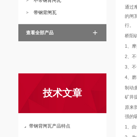
不带钢背闸瓦
通过
带钢背闸瓦
的闸
行。
查看全部产品
桥阳
1、
2、
3、
4、磨
制动
技术文章
矿井
原来
强的
带钢背闸瓦产品特点
1、