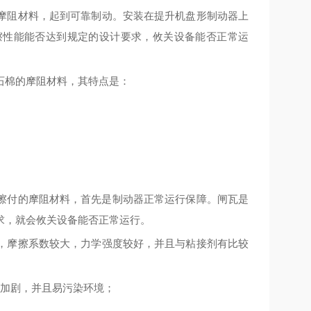
摩阻材料，
起到
可靠制动。安装在提升机盘形制动器上
擦性能能否达到规定的设计要求，攸关设备
能否正常运
石棉的摩阻材料，其特点是：
擦付的摩阻材料，首先是制动器
正常运行保障
。闸瓦是
求，就会
攸关
设备
能否正常运行
。
，摩擦系数
较
大，力学强度
较
好，并且与粘接剂有
比较
加剧，并且
易
污染环境；