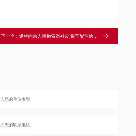
下一个：
钢丝绳乘人用抱索器衬皮 猴车配件橡胶衬垫