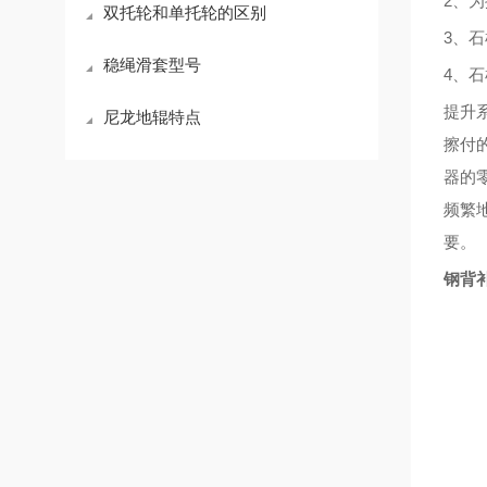
2、
双托轮和单托轮的区别
3、石
稳绳滑套型号
4、石
提升
尼龙地辊特点
擦付
器的
频繁
要。
钢背补