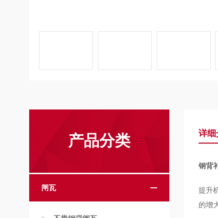
详细
产品分类
钢背补
闸瓦
提升
的增