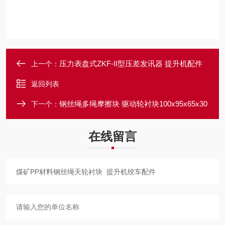
压力表盘式ZKF-II型压差发讯器 提升机配件
上一个：
返回列表
钢丝绳多绳摩擦块 驱动轮衬块100x95x65x30
下一个：
在线留言