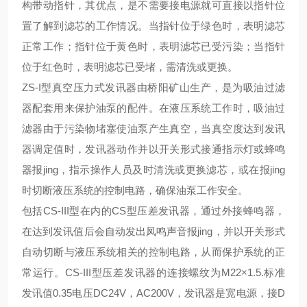
构带动指针，其优点，是不需要接电源就可直接以指针位
置了解到滤芯的工作情况。当指针位于绿色时，表明滤芯
正常工作；指针位于黄色时，表明滤芯已受污染；当指针
位于红色时，表明滤芯已受堵，需清洗或更换。
ZS-I型真空压力式发讯器由桥阳矿山生产，是为吸油过滤
器配套用来保护油泵的配件。在液压系统工作时，吸油过
滤器由于污染物堵塞使油泵产生真空，当真空度达到发讯
器调定值时，发讯器动作并以开关形式接通指示灯或蜂鸣
器报jing，指示操作人员及时清洗或更换滤芯，或在报jing
时切断液压系统的控制电路，确保油泵工作安全。
包括
CS-III型在内的CS型压差发讯器，通过外接蜂鸣器，
在达到发讯值后会自动发出凤鸣声音报
jing
，并以开关形式
自动切断与液压系统相关的控制电路，从而保护系统的
正
常运行
。
CS-
III
型压差发讯器的连接螺纹为
M22×1.5.标准
发讯值0.35电压DC24V，AC200V，发讯器是宽电源，接D