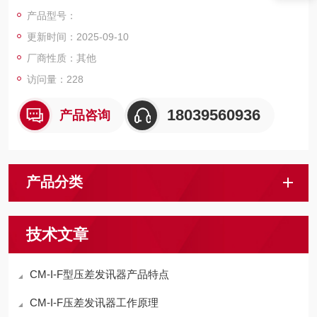
口压力差(即压力损失)，当压差数值达到预设值的时候，自动接
产品型号：
通电源或弹出目示标志物，显示发讯讯号，提示操作人员及时清
更新时间：2025-09-10
洗或更换滤芯，确保液压系统正常运行。
厂商性质：其他
访问量：228
18039560936
产品咨询
产品分类
技术文章
CM-I-F型压差发讯器产品特点
CM-I-F压差发讯器工作原理