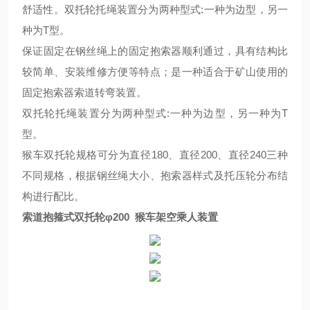
舒适性。双托轮托绳装置分为两种型式
:一种为边型
，另一
种为
T型。
保证固定在钢丝绳上的固定抱索器顺利通过，具有结构
比
较
简单、安装维修方便等
特
点；是一种适合于矿山使用的
固定抱索器索道转弯装置。
双托轮托绳装置分为两种型式
:一种为边型
，另一
种为
T
型。
猴车双托轮规格可分为
直径
180、
直径
200、
直径
240三种
不同规格，根据钢丝绳大小、抱索器样式及托压轮分布结
构进行配比。
索道抱箍式双托轮φ200 猴车架空乘人装置