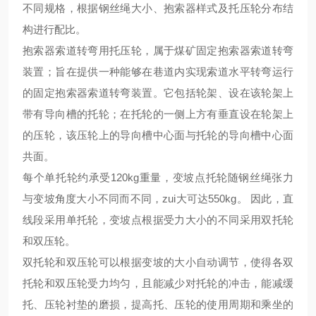
不同规格，根据钢丝绳大小、抱索器样式及托压轮分布结
构进行配比。
抱索器索道转弯用托压轮，属于煤矿固定抱索器索道转弯
装置；旨在提供一种能够在巷道内实现索道水平转弯运行
的固定抱索器索道转弯装置。它包括轮架、设在该轮架上
带有导向槽的托轮；在托轮的一侧上方有垂直设在轮架上
的压轮，该压轮上的导向槽中心面与托轮的导向槽中心面
共面。
每个单托轮约承受
120kg重量
，
变坡点托轮随钢丝绳张力
与变坡角度大小不同而不同
，
zui
大可达
550kg。 因此，直
线段采用单托轮，变坡点根据受力大小的不同采用双托轮
和双压轮。
双托轮和双压轮可以根据变坡的大小自动调节
，
使得各双
托轮和双压轮受力均匀，且能减少对托轮的冲击，能减缓
托、压轮衬垫的磨损，提高托、压轮的使用
周期
和乘坐的