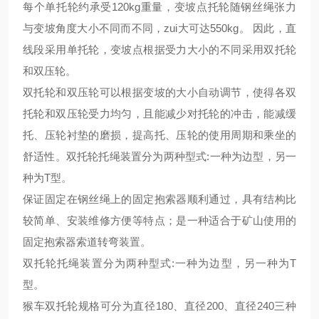
每个单托轮约承受
120kg重量
，
变坡点托轮随钢丝绳张力
与变坡角度大小不同而不同
，
zui
大可达
550kg。 因此，直
线段采用单托轮，变坡点根据受力大小的不同采用双托轮
和双压轮。
双托轮和双压轮可以根据变坡的大小自动调节
，
使得各双
托轮和双压轮受力均匀，且能减少对托轮的冲击，能减缓
托、压轮衬垫的磨损，提高托、压轮的使用
周期
和乘坐的
舒适性。双托轮托绳装置分为两种型式
:一种为边型
，另一
种为
T型。
保证固定在钢丝绳上的固定抱索器顺利通过，具有结构
比
较
简单、安装维修方便等
特
点；是一种适合于矿山使用的
固定抱索器索道转弯装置。
双托轮托绳装置分为两种型式
:一种为边型
，另一
种为
T
型。
猴车双托轮规格可分为
直径
180、
直径
200、
直径
240三种