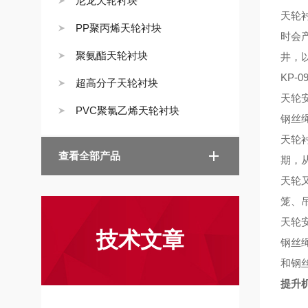
尼龙天轮衬块
天轮
PP聚丙烯天轮衬块
时会
聚氨酯天轮衬块
井
，
KP-
超高分子天轮衬块
天轮
PVC聚氯乙烯天轮衬块
钢丝
天轮
查看全部产品
期，
天轮
笼、
天轮
技术文章
钢丝
和钢
提升