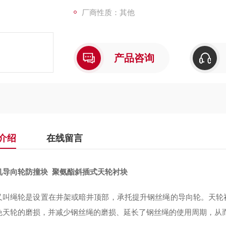
厂商性质：其他
产品咨询
介绍
在线留言
机导向轮防撞块 聚氨酯斜插式天轮衬块
又叫绳轮是设置在井架或暗井顶部，承托提升钢丝绳的导向轮。
天轮
免天轮的磨损，并减少钢丝绳的磨损、延长
了
钢丝绳的使用
周期
，从