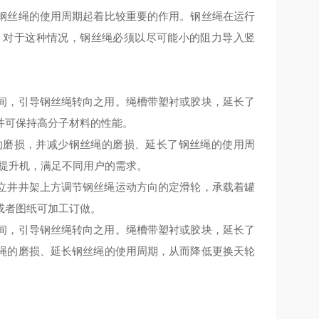
钢丝绳的
使用周期
起
着比较
重要的作用
。
钢丝绳在运行
，
对于这种情况
，
钢丝绳必须以尽可能小的阻力导入竖
间，引导钢丝绳转向之用。绳槽带塑衬或胶块，
延长了
并可保持高分子材料的性能
。
的磨损，并减少钢丝绳的磨损、延长了钢丝绳的使用周
套提升机，满足不同用户的需求。
立井井架上方调节钢丝绳运动方向的定滑轮
，
承载着罐
或者图纸可加工订做。
间，引导钢丝绳转向之用。绳槽带塑衬或胶块，
延长了
绳的磨损、延长钢丝绳的使用周期，从而降低更换天轮