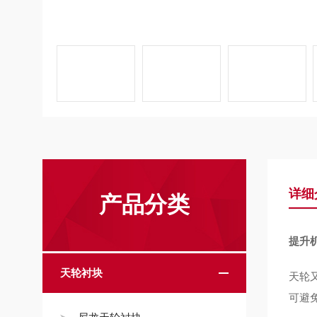
详细
产品分类
提升
天轮衬块
天轮
可避