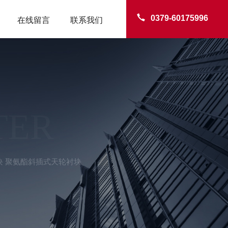
0379-60175996
在线留言
联系我们
TER
块 聚氨酯斜插式天轮衬块