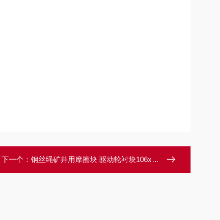
下一个：
钢丝绳矿井用摩擦块 驱动轮衬块106x55x27