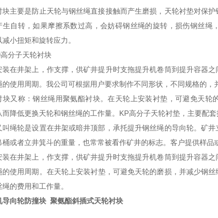
衬块
主要是防止天轮与钢丝绳直接接触而产生磨损
，
天轮衬垫对保护
产生自转
，
如果摩擦系数过高
，
会妨碍钢丝绳的旋转
，
损伤钢丝绳
以减小扭矩和旋转应力。
09高分子
天轮衬块
安装在井架上，作支撑，供矿井提升时支拖提升机卷筒到提升容器之
绳的使用
周期
。
我公司可根据用户要求制作不同形状
，
不同规格的
，
衬块又称：钢丝绳用聚氨酯衬块。在天轮上安装衬垫，可避免天轮
从而降低更换天轮和钢丝绳的工作量。
KP高分子天轮衬垫，主要配
又叫绳轮是设置在井架或暗井顶部，承托提升钢丝绳的导向轮。矿井
吊桶或者立井箕斗的重量，也常常被看作矿井的标志。客户提供样品
安装在井架上，作支撑，供矿井提升时支拖提升机卷筒到提升容器之
绳的使用
周期
。
在天轮上安装衬垫，可避免天轮的磨损，并减少钢丝
丝绳的费用和工作量。
机导向轮防撞块 聚氨酯斜插式天轮衬块