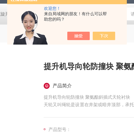
欢迎您！
螺旋开关
猴车配件橡胶轮衬 托压轮矿用斜井巷道用
来自局域网的朋友！有什么可以帮
矿用本安型行
助您的吗？
提升机导
产品简介
提升机导向轮防撞块 聚氨酯斜插式天轮衬块
天轮又叫绳轮是设置在井架或暗井顶部，承托
轮衬块。在天轮上安装衬垫，可避免天轮的
期，从而降低更换天轮和钢丝绳的工作量。
产品型号：