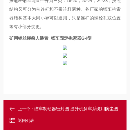
按适应钢丝绳直径分为三类：
16-20，20-24，24-28；按照
结构又可分为带连杆和不带连杆两种。各厂家的猴车抱索
器结构基本大同小异可以通用，只是连杆的螺栓孔或位置
等有小部分变更。
矿用钢丝绳乘人装置 猴车固定抱索器G-I型
绞车制动器密封圈 提升机刹车系统用防尘圈
上一个：
返回列表