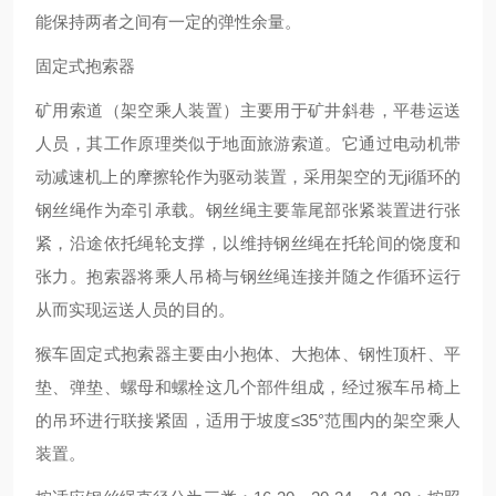
能保持两者之间有一定的弹性余量。
固定式抱索器
矿用索道（架空乘人装置）主要用于矿井斜巷，平巷运送
人员，其工作原理类似于地面旅游索道。它通过电动机带
动减速机上的摩擦轮作为驱动装置，采用架空的无
ji
循环的
钢丝绳作为牵引承载。钢丝绳主要靠尾部张紧装置进行张
紧，沿途依托绳轮支撑，以维持钢丝绳在托轮间的饶度和
张力。抱索器将乘人吊椅与钢丝绳连接并随之作循环运行
从而实现运送人员的目的。
猴车固定式抱索器主要由小抱体、大抱体、钢性顶杆、平
垫、弹垫、螺母和螺栓这几个部件组成，经过猴车吊椅上
的吊环进行联接紧固，适用于坡度
≤35°范围内的架空乘人
装置。