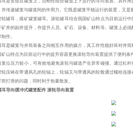
罐耳是安设在罐笼上，沿刚性组合罐道上下运行的导向装置。其作用
，并传递罐笼与罐道间的作用力。它既是罐笼平稳运行的装置，又是
胶轮罐耳，煤矿罐笼罐耳。滚轮罐耳结合我国矿山特点为目前运行中
于矿井的副井提升，作提升人员、矿石、设备、材料等。罐笼上必须
求制作。
罐耳是罐笼与井筒装备之间相互作用的媒介，其工作性能好坏对井筒
国矿山特点为目前运行中的提升容器更换滚轮导向装置提供了便利条
器复位压力较小，可有效地避免滚轮与罐道产生异常碰撞。通过杠杆
胶轮压铸在带通风孔的轮辐上，轮辐又与带通风的轮毂通过螺栓连接
牢而打滑的问题，同时利于热量散发。
罐耳导向缓冲式罐笼配件 滚轮导向装置