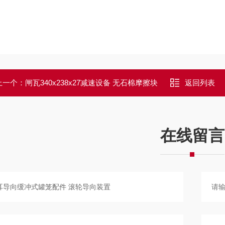
上一个：
闸瓦340x238x27减速设备 无石棉摩擦块
返回列表
在线留言