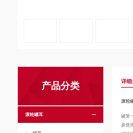
详细
产品分类
滚轮
滚轮罐耳
罐笼
炭使