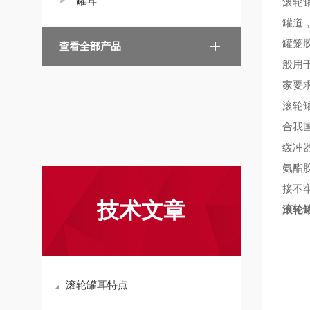
罐耳
滚轮
罐道
罐笼
查看全部产品
般用
家要
滚轮
合我
缓冲
氨酯
接不
技术文章
滚轮
滚轮罐耳特点