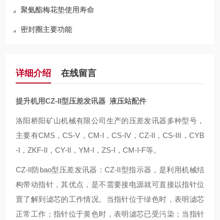
聚氨酯梅花垫使用寿命
密封圈主要功能
详细介绍
在线留言
提升机用CZ-II型压差发讯器 液压站配件
洛阳桥阳矿山机械有限公司生产的压差发讯器
多种
型号，
主要有
CMS，CS-V，CM-I，CS-IV，CZ-II，CS-III，CYB
-I，ZKF-II，CY-II，YM-I，ZS-I，CM-I-F等。
CZ-II防bao型压差发讯器：CZ-II型指示器，是利用机械结
构带动指针，其优点，是不需要接电源就可直接以指针位
置了解到滤芯的工作情况。当指针位于绿色时，表明滤芯
正常工作；指针位于黄色时，表明滤芯已受污染；当指针