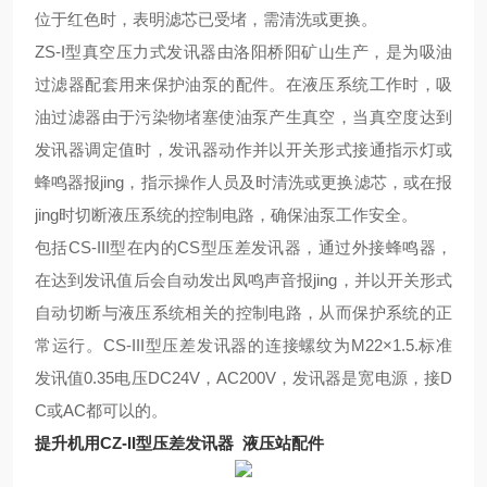
位于红色时，表明滤芯已受堵，需清洗或更换。
ZS-I型真空压力式发讯器由洛阳桥阳矿山生产，是为吸油
过滤器配套用来保护油泵的配件。在液压系统工作时，吸
油过滤器由于污染物堵塞使油泵产生真空，当真空度达到
发讯器调定值时，发讯器动作并以开关形式接通指示灯或
蜂鸣器报jing，指示操作人员及时清洗或更换滤芯，或在报
jing时切断液压系统的控制电路，确保油泵工作安全。
包括
CS-III型在内的CS型压差发讯器，通过外接蜂鸣器，
在达到发讯值后会自动发出凤鸣声音报
jing
，并以开关形式
自动切断与液压系统相关的控制电路，从而保护系统的
正
常运行
。
CS-
III
型压差发讯器的连接螺纹为
M22×1.5.标准
发讯值0.35电压DC24V，AC200V，发讯器是宽电源，接D
C或AC都可以的。
提升机用CZ-II型压差发讯器 液压站配件