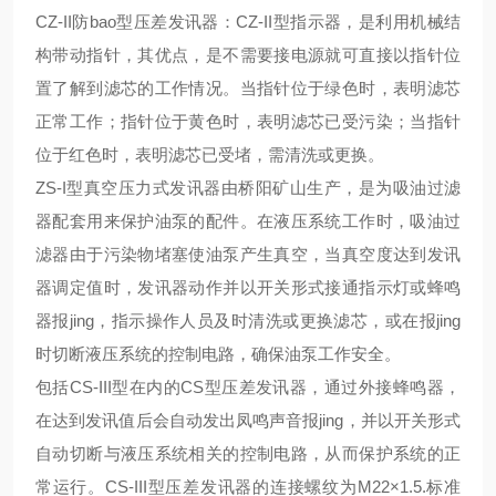
CZ-II防bao型压差发讯器：CZ-II型指示器，是利用机械结
构带动指针，其优点，是不需要接电源就可直接以指针位
置了解到滤芯的工作情况。当指针位于绿色时，表明滤芯
正常工作；指针位于黄色时，表明滤芯已受污染；当指针
位于红色时，表明滤芯已受堵，需清洗或更换。
ZS-I型真空压力式发讯器由桥阳矿山生产，是为吸油过滤
器配套用来保护油泵的配件。在液压系统工作时，吸油过
滤器由于污染物堵塞使油泵产生真空，当真空度达到发讯
器调定值时，发讯器动作并以开关形式接通指示灯或蜂鸣
器报jing，指示操作人员及时清洗或更换滤芯，或在报jing
时切断液压系统的控制电路，确保油泵工作安全。
包括
CS-III型在内的CS型压差发讯器，通过外接蜂鸣器，
在达到发讯值后会自动发出凤鸣声音报
jing
，并以开关形式
自动切断与液压系统相关的控制电路，从而保护系统的
正
常运行
。
CS-
III
型压差发讯器的连接螺纹为
M22×1.5.标准