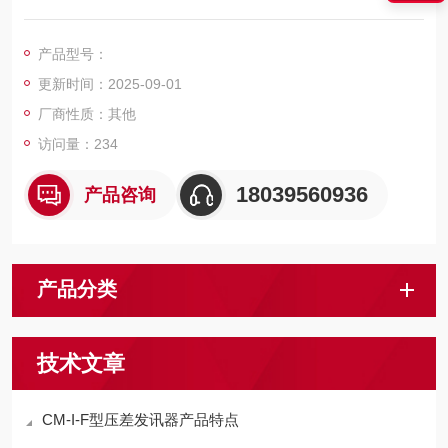
质微粒被滤油器中滤芯所阻档，从而滤芯逐渐堵塞，产生进出油
口压力差(即压力损失)，当压差数值达到预设值的时候，自动接
产品型号：
通电源或弹出目示标志物，显示发讯讯号，提示操作人员及时清
更新时间：2025-09-01
洗或更换滤芯，确保液压系统正常运行。
厂商性质：其他
访问量：234
18039560936
产品咨询
产品分类
技术文章
CM-I-F型压差发讯器产品特点