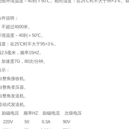
周围环境温度－
40
到＋
50
℃。相对湿度：在
25
℃时不大于
95+3
％。
条件说明：
：不超过
4000
米。
环境温度－
40
到＋
50
℃。
湿度：在
25
℃时不大于
95+3
％。
幅
2.5
毫米，频率
15HZ
。
：加速度
7G
，
80
次
/
分钟。
表示：
自整角接收机。
自整角变压器。
自整角发送机。
差动式发送机。
励磁电压
频率
HZ
励磁电流
次级电压
3 220V 50 0.3A 90V