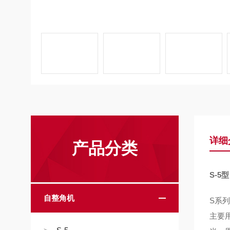
详细
产品分类
S-
自整角机
S
系列
主要