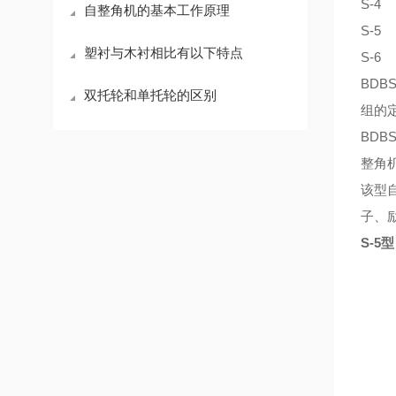
S-
自整角机的基本工作原理
S-
塑衬与木衬相比有以下特点
S-
BDB
双托轮和单托轮的区别
组的
BDB
整角
该型
子、
S-