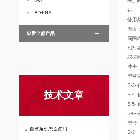
S-5
米。
钟。
BD404A
使用
海拔
查看全部产品
周围
相对
双振
冲击
型号
S-3--
技术文章
S-4--
S-5--
S-6--
型号
自整角机怎么使用
S-