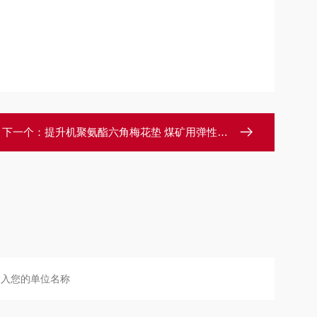
下一个：
提升机聚氨酯六角梅花垫 煤矿用弹性缓冲垫