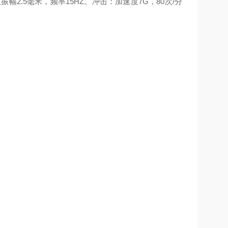
双振幅
2.5
毫米，频率
15HZ
。冲击：加速度
7G
，
80
次
/
分